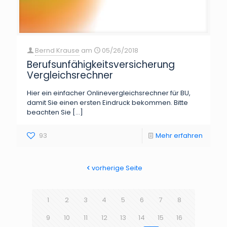
Bernd Krause
am
05/26/2018
Berufsunfähigkeitsversicherung
Vergleichsrechner
Hier ein einfacher Onlinevergleichsrechner für BU,
damit Sie einen ersten Eindruck bekommen. Bitte
beachten Sie
[…]
93
Mehr erfahren
vorherige Seite
1
2
3
4
5
6
7
8
9
10
11
12
13
14
15
16