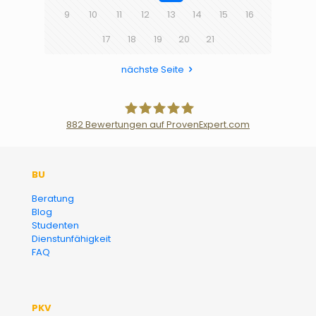
9
10
11
12
13
14
15
16
17
18
19
20
21
nächste Seite
882
Bewertungen auf ProvenExpert.com
Der Fairsicherungsladen GmbH
BU
Versicherungsmakler und
Beratung
Blog
Finanzberater Karlsruhe
Studenten
Dienstunfähigkeit
FAQ
PKV