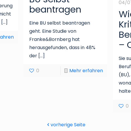
04/0
herung
beantragen
Wi
 nicht
Kri
l
[…]
Eine BU selbst beantragen
geht. Eine Studie von
Be
fahren
Franke&Bornberg hat
– 
herausgefunden, dass in 48%
der
[…]
Sie s
Beruf
0
Mehr erfahren
(BU),
wona
halt
0
vorherige Seite