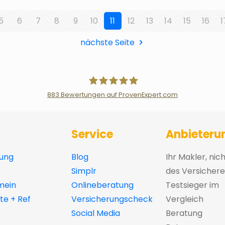
5
6
7
8
9
10
11
12
13
14
15
16
1
nächste Seite
883
Bewertungen auf ProvenExpert.com
Der Fairsicherungsladen GmbH Ver
Service
Anbieteru
ung
Blog
Ihr Makler, nic
Simplr
des Versichere
mein
Onlineberatung
Testsieger im
e + Ref
Versicherungscheck
Vergleich
Social Media
Beratung