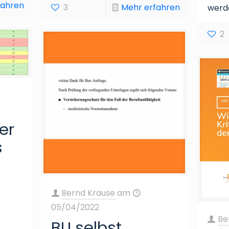
fahren
3
Mehr erfahren
werd
2
er
s
Bernd Krause
am
05/04/2022
Be
BU selbst