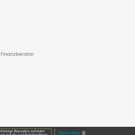
 Finanzberater
fehlung! Besonders zufrieden
Mehr Infos
i
ich mit der ausführlichen Berat...