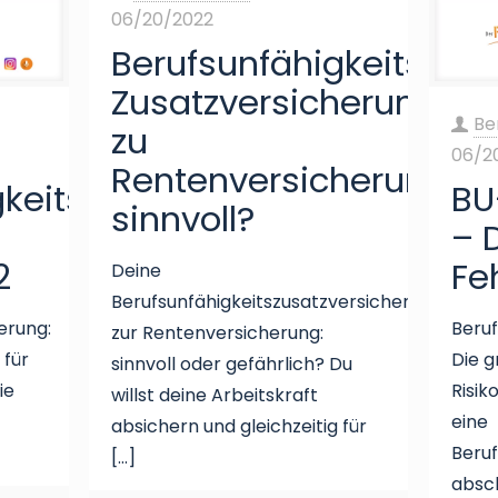
06/20/2022
Berufsunfähigkeits-
Zusatzversicherung
Be
zu
06/2
Rentenversicherungen
keitsversicherung:
BU
sinnvoll?
– 
2
Fe
Deine
Berufsunfähigkeitszusatzversicherung
erung:
Beruf
zur Rentenversicherung:
 für
Die g
sinnvoll oder gefährlich? Du
ie
Risik
willst deine Arbeitskraft
eine
absichern und gleichzeitig für
Beruf
[…]
absc