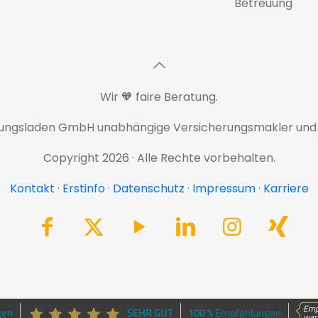
Betreuung
Wir 🧡 faire Beratung.
rungsladen GmbH unabhängige Versicherungsmakler und
Copyright 2026 · Alle Rechte vorbehalten.
Kontakt
·
Erstinfo
·
Datenschutz
·
Impressum
·
Karriere
Emp
gen
SEHR GUT
100 %
Empfehlungen
war 