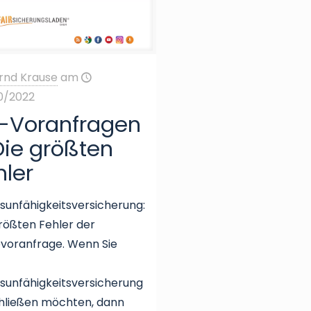
rnd Krause
am
0/2022
-Voranfragen
Die größten
hler
sunfähigkeitsversicherung:
rößten Fehler der
ovoranfrage. Wenn Sie
sunfähigkeitsversicherung
hließen möchten, dann