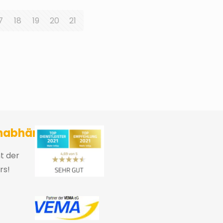
7
18
19
20
21
sicherungsmakler und Finanzberater Karlsruhe
nabhängig
ht der
rs!