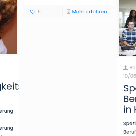
5
Mehr erfahren
Be
10/0
gkeitsversicherung
Sp
Be
in
herung
Spezi
herung
Beruf