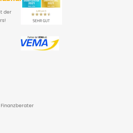
ht der
rs!
 Finanzberater