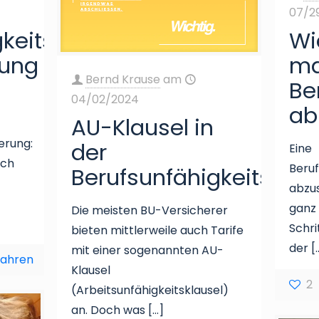
07/2
gkeitsversicherung
Wi
tung
ma
Bernd Krause
am
Be
04/02/2024
ab
AU-Klausel in
erung:
der
Eine
ich
Beruf
Berufsunfähigkeitsver
abzus
ganz 
Die meisten BU-Versicherer
Schri
bieten mittlerweile auch Tarife
der
[
mit einer sogenannten AU-
fahren
Klausel
2
(Arbeitsunfähigkeitsklausel)
an. Doch was
[…]