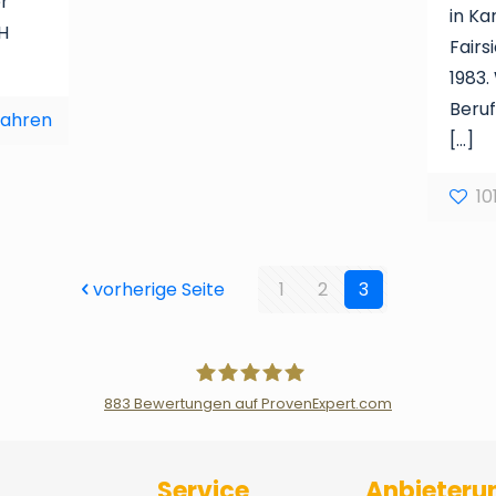
er
in Ka
H
Fairs
1983.
Beruf
fahren
[…]
10
vorherige Seite
1
2
3
883
Bewertungen auf ProvenExpert.com
Der Fairsicherungsladen GmbH Ver
Service
Anbieteru