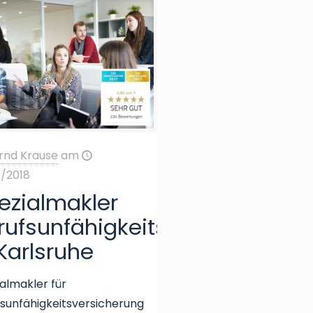
rnd Krause
am
6/2018
ezialmakler
rufsunfähigkeitsversicherung
 Karlsruhe
almakler für
sunfähigkeitsversicherung