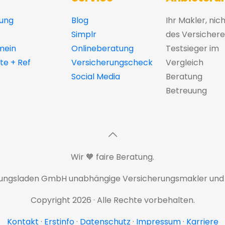
ung
Blog
Ihr Makler, nic
Simplr
des Versichere
mein
Onlineberatung
Testsieger im
e + Ref
Versicherungscheck
Vergleich
Social Media
Beratung
Betreuung
Wir 🧡 faire Beratung.
rungsladen GmbH unabhängige Versicherungsmakler und
Copyright 2026 · Alle Rechte vorbehalten.
Kontakt
·
Erstinfo
·
Datenschutz
·
Impressum
·
Karriere