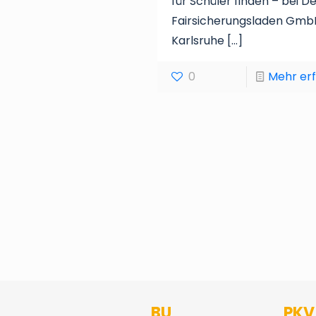
für Schüler finden – bei D
Fairsicherungsladen Gmb
Karlsruhe
[…]
0
Mehr er
BU
PKV