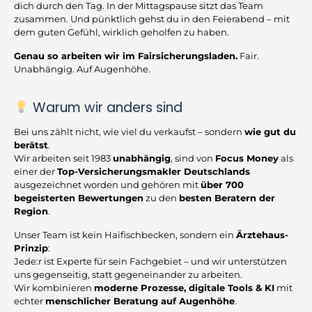
dich durch den Tag. In der Mittagspause sitzt das Team
zusammen. Und pünktlich gehst du in den Feierabend – mit
dem guten Gefühl, wirklich geholfen zu haben.
Genau so arbeiten wir im Fairsicherungsladen.
Fair.
Unabhängig. Auf Augenhöhe.
Warum wir anders sind
Bei uns zählt nicht, wie viel du verkaufst – sondern
wie gut du
berätst
.
Wir arbeiten seit 1983
unabhängig
, sind von
Focus Money
als
einer der
Top-Versicherungsmakler Deutschlands
ausgezeichnet worden und gehören mit
über 700
begeisterten Bewertungen
zu den
besten Beratern der
Region
.
Unser Team ist kein Haifischbecken, sondern ein
Ärztehaus-
Prinzip
:
Jede:r ist Experte für sein Fachgebiet – und wir unterstützen
uns gegenseitig, statt gegeneinander zu arbeiten.
Wir kombinieren
moderne Prozesse, digitale Tools & KI
mit
echter
menschlicher Beratung auf Augenhöhe
.