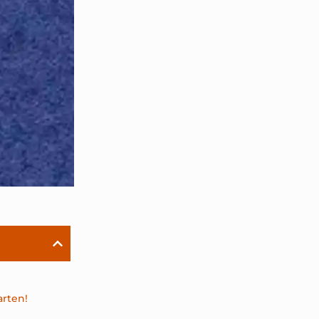
arten!