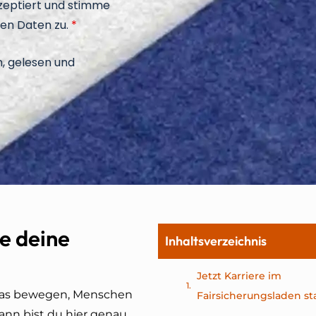
zeptiert und stimme
en Daten zu.
*
, gelesen und
e deine
Inhaltsverzeichnis
Jetzt Karriere im
twas bewegen, Menschen
Fairsicherungsladen st
 Dann bist du hier genau