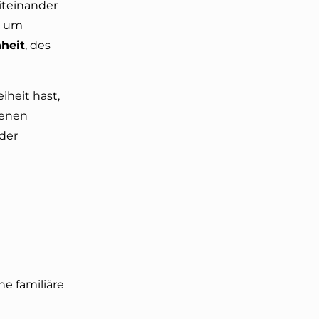
miteinander
n um
heit
, des
iheit hast,
genen
 der
ne familiäre