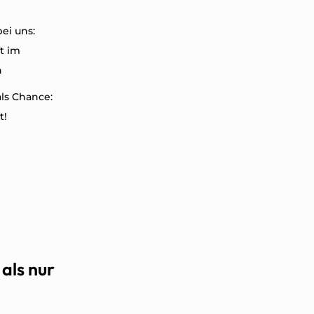
ei uns:
t im
n
ls Chance:
t!
als nur