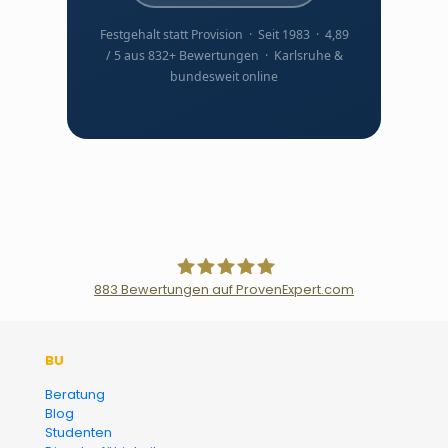
Festgehalt statt Provision · Seit 1983 · 4,89
/ 5 aus 832+ Bewertungen · Karlsruhe &
bundesweit online
883
Bewertungen auf ProvenExpert.com
Der Fairsicherungsladen GmbH
BU
Versicherungsmakler und
Beratung
Blog
Finanzberater Karlsruhe
Studenten