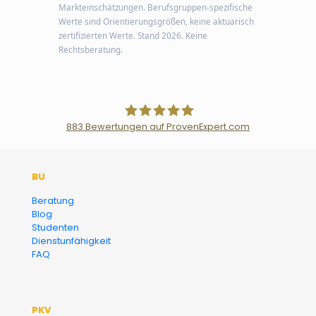
Markteinschätzungen. Berufsgruppen-spezifische
Werte sind Orientierungsgrößen, keine aktuarisch
zertifizierten Werte. Stand 2026. Keine
Rechtsberatung.
883
Bewertungen auf ProvenExpert.com
Der Fairsicherungsladen GmbH
BU
Versicherungsmakler und
Beratung
Blog
Finanzberater Karlsruhe
Studenten
Dienstunfähigkeit
FAQ
PKV