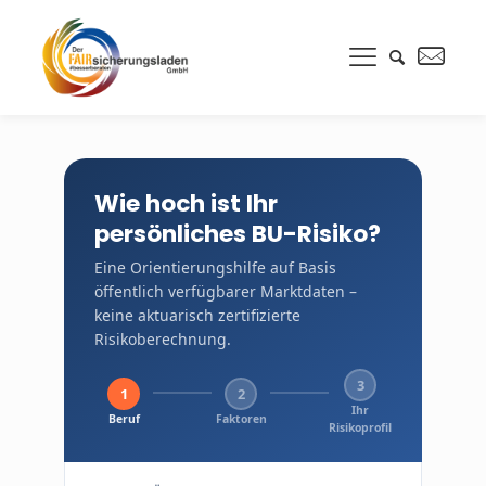
Wie hoch ist Ihr
persönliches BU-Risiko?
Eine Orientierungshilfe auf Basis
öffentlich verfügbarer Marktdaten –
keine aktuarisch zertifizierte
Risikoberechnung.
3
1
2
Ihr
Beruf
Faktoren
Risikoprofil