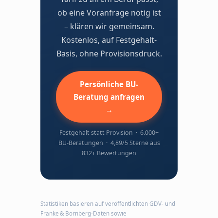
ob eine Voranfrage nötig ist
– klären wir gemeinsam.
Kostenlos, auf Festgehalt-
Basis, ohne Provisionsdruck.
Persönliche BU-
Beratung anfragen
→
Festgehalt statt Provision · 6.000+
BU-Beratungen · 4,89/5 Sterne aus
832+ Bewertungen
Statistiken basieren auf veröffentlichten GDV- und
Franke & Bornberg-Daten sowie