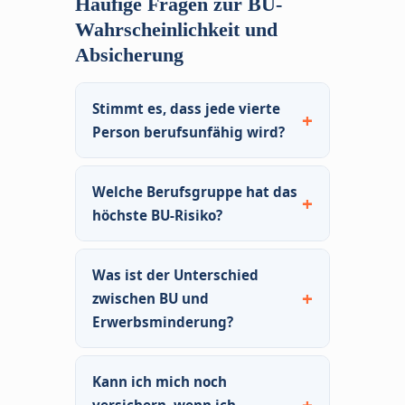
Häufige Fragen zur BU-
Wahrscheinlichkeit und
Absicherung
Stimmt es, dass jede vierte
Person berufsunfähig wird?
Die Zahl „jede vierte Person“
Welche Berufsgruppe hat das
kursiert seit Jahren und basiert
höchste BU-Risiko?
auf Markteinschätzungen der
Versicherungsbranche. Exakte,
Körperlich belastende Berufe –
behördlich verifizierte
Was ist der Unterschied
Dachdecker, Maurer,
Langzeitstudien dazu gibt es in
zwischen BU und
Krankenpfleger – haben
Deutschland nicht in der Form,
Erwerbsminderung?
statistisch die höchsten BU-
wie man sie sich wünschen
Quoten. Das spiegelt sich in den
Berufsunfähigkeit
(privat
würde – weil BU eine private
Versicherungsprämien wider:
Kann ich mich noch
versichert): Sie können Ihren
Versicherungsleistung ist und
Handwerker zahlen für dieselbe
versichern, wenn ich