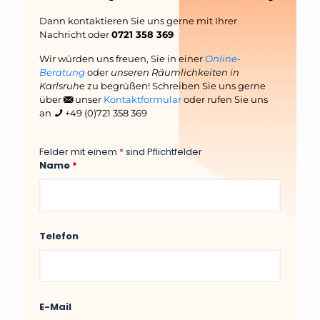
Dann kontaktieren Sie uns gerne mit Ihrer
Nachricht oder
0721 358 369
Wir würden uns freuen, Sie in einer
Online-
Beratung
oder
unseren Räumlichkeiten in
Karlsruh
e zu begrüßen! Schreiben Sie uns gerne
über
unser
Kontaktformular
oder rufen Sie uns
an
+49 (0)721 358 369
Felder mit einem
*
sind Pflichtfelder
Name
*
Telefon
E-Mail