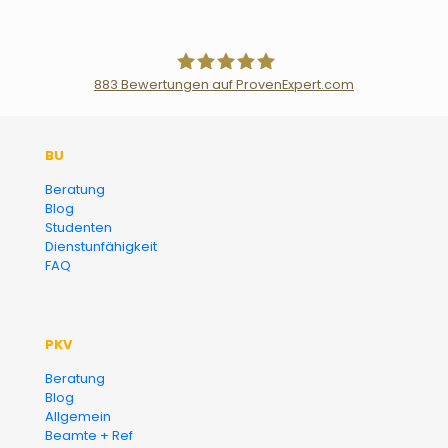
883
Bewertungen auf ProvenExpert.com
Der Fairsicherungsladen GmbH
BU
Versicherungsmakler und
Beratung
Blog
Finanzberater Karlsruhe
Studenten
Dienstunfähigkeit
FAQ
PKV
Beratung
Blog
Allgemein
Beamte + Ref