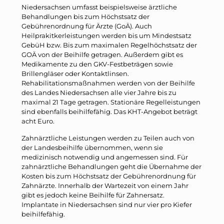
Niedersachsen umfasst beispielsweise ärztliche
Behandlungen bis zum Höchstsatz der
Gebührenordnung für Ärzte (GoÄ). Auch
Heilprakitkerleistungen werden bis um Mindestsatz
GebüH bzw. Bis zum maximalen Regelhöchstsatz der
GOÄ von der Beihilfe getragen. Außerdem gibt es
Medikamente zu den GKV-Festbeträgen sowie
Brillengläser oder Kontaktlinsen.
Rehabilitationsmaßnahmen werden von der Beihilfe
des Landes Niedersachsen alle vier Jahre bis zu
maximal 21 Tage getragen. Stationäre Regelleistungen
sind ebenfalls beihilfefähig. Das KHT-Angebot beträgt
acht Euro.
Zahnärztliche Leistungen werden zu Teilen auch von
der Landesbeihilfe übernommen, wenn sie
medizinisch notwendig und angemessen sind. Für
zahnärztliche Behandlungen geht die Übernahme der
Kosten bis zum Höchstsatz der Gebührenordnung für
Zahnärzte. Innerhalb der Wartezeit von einem Jahr
gibt es jedoch keine Beihilfe für Zahnersatz.
Implantate in Niedersachsen sind nur vier pro Kiefer
beihilfefähig.