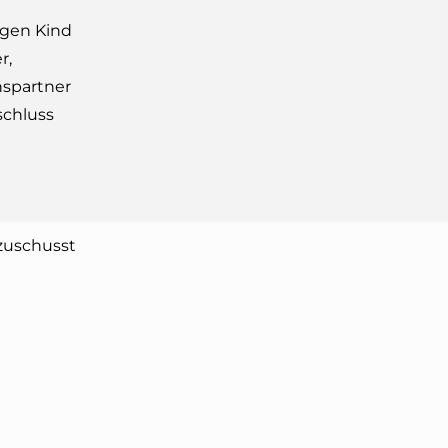
igen Kind
r,
nspartner
schluss
zuschusst