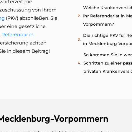
ärterzeit die
Welche Krankenversic
 Bezuschussung von Ihrem
Ihr Referendariat in M
ng
(PKV) abschließen. Sie
Vorpommern?
er eine gesetzliche
s
Referendar in
Die richtige PKV für R
versicherung achten
in Mecklenburg-Vorp
ie in diesem Beitrag!
So kommen Sie in we
Schritten zu einer pa
privaten Krankenvers
in Mecklenburg-Vorpommern