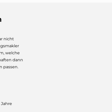
n
ar nicht
ngsmakler
am, welche
haften dann
n passen.
 Jahre