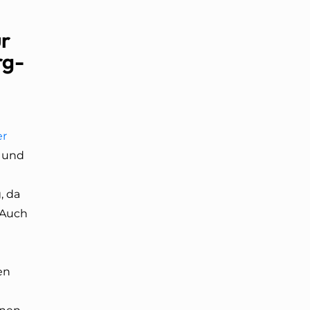
r
rg-
er
l und
, da
. Auch
en