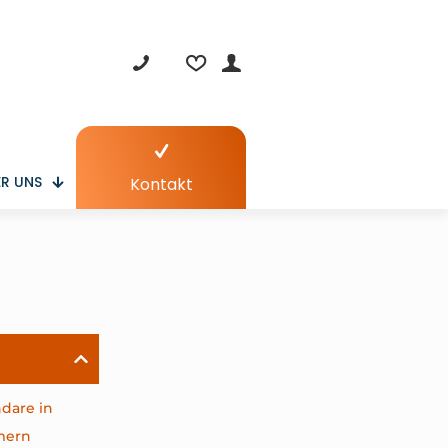
R UNS
Kontakt
ndare in
mern