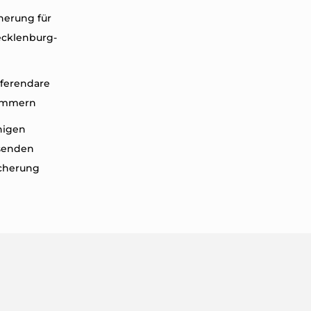
herung für
ecklenburg-
eferendare
ommern
nigen
ssenden
icherung