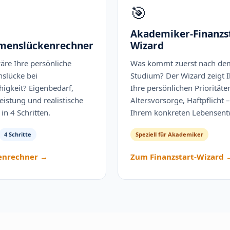
🎯
Akademiker-Finanzst
menslückenrechner
Wizard
äre Ihre persönliche
Was kommt zuerst nach de
slücke bei
Studium? Der Wizard zeigt 
higkeit? Eigenbedarf,
Ihre persönlichen Prioritäte
Leistung und realistische
Altersvorsorge, Haftpflicht 
in 4 Schritten.
Ihrem konkreten Lebensent
4 Schritte
Speziell für Akademiker
enrechner →
Zum Finanzstart-Wizard 