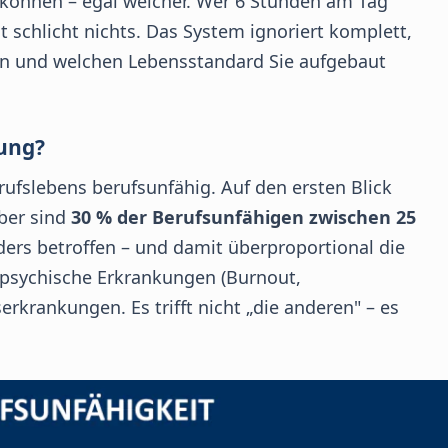
können – egal welcher. Wer 6 Stunden am Tag
schlicht nichts. Das System ignoriert komplett,
en und welchen Lebensstandard Sie aufgebaut
jung?
erufslebens berufsunfähig. Auf den ersten Blick
aber sind
30 % der Berufsunfähigen zwischen 25
ders betroffen – und damit überproportional die
 psychische Erkrankungen (Burnout,
krankungen. Es trifft nicht „die anderen" – es