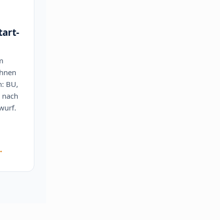
art-
m
Ihnen
n: BU,
– nach
wurf.
→