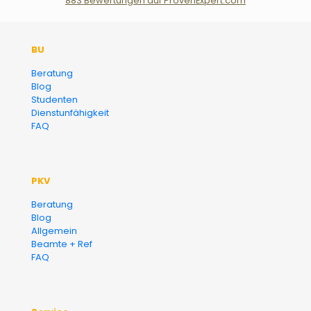
883
Bewertungen auf ProvenExpert.com
Der Fairsicherungsladen GmbH
BU
Versicherungsmakler und
Beratung
Blog
Finanzberater Karlsruhe
Studenten
Dienstunfähigkeit
FAQ
PKV
Beratung
Blog
Allgemein
Beamte + Ref
FAQ