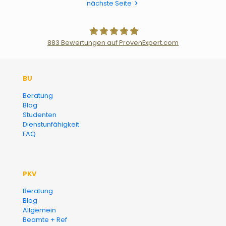
nächste Seite
883
Bewertungen auf ProvenExpert.com
Der Fairsicherungsladen GmbH
BU
Versicherungsmakler und
Beratung
Blog
Finanzberater Karlsruhe
Studenten
Dienstunfähigkeit
FAQ
PKV
Beratung
Blog
Allgemein
Beamte + Ref