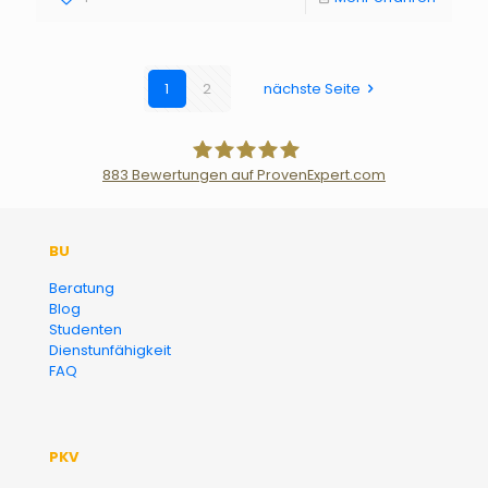
1
2
nächste Seite
883
Bewertungen auf ProvenExpert.com
Der Fairsicherungsladen GmbH
BU
Versicherungsmakler und
Beratung
Blog
Finanzberater Karlsruhe
Studenten
Dienstunfähigkeit
FAQ
PKV