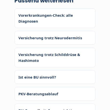
Passend weiterlesen
kostenlos. Ihre Beiträge bleiben
identisch zum Direktabschluss, da
Vorerkrankungen-Check: alle
die Courtage der Versicherer zahlt.
Diagnosen
Unsere Berater arbeiten auf
Festgehalt.
Versicherung trotz Neurodermitis
Versicherung trotz Schilddrüse &
Hashimoto
Ist eine BU sinnvoll?
PKV-Beratungsablauf