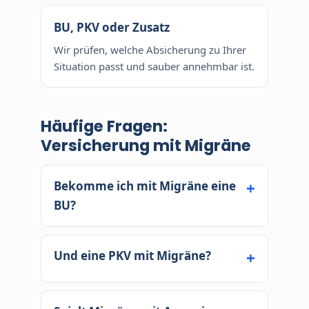
BU, PKV oder Zusatz
Wir prüfen, welche Absicherung zu Ihrer
Situation passt und sauber annehmbar ist.
Häufige Fragen:
Versicherung mit Migräne
Bekomme ich mit Migräne eine
BU?
Bei gelegentlichen Attacken ohne
Arbeitsausfall häufig ja - oft als
Und eine PKV mit Migräne?
normale Annahme. Häufige,
Meist ja, oft ohne oder mit kleinem
schwere Verläufe werden genauer