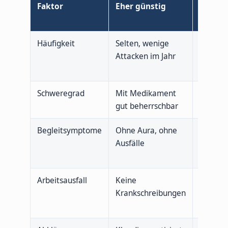
Faktor
Eher günstig
Eher
anspru
Häufigkeit
Selten, wenige
Häufig,
Attacken im Jahr
mehrma
Monat
Schweregrad
Mit Medikament
Schwer,
gut beherrschbar
Attacke
Begleitsymptome
Ohne Aura, ohne
Mit Aur
Ausfälle
neurolo
Sympt
Arbeitsausfall
Keine
Wiederh
Krankschreibungen
AU weg
Migrän