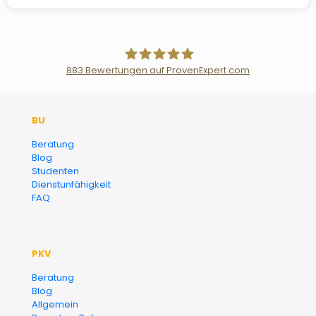
883
Bewertungen auf ProvenExpert.com
Der Fairsicherungsladen GmbH
BU
Versicherungsmakler und
Beratung
Blog
Finanzberater Karlsruhe
Studenten
Dienstunfähigkeit
FAQ
PKV
Beratung
Blog
Allgemein