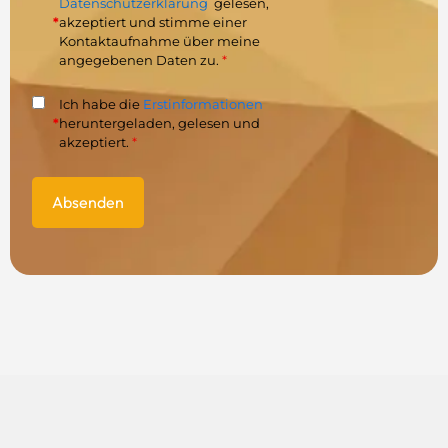
Datenschutzerklärung
gelesen,
*
akzeptiert und stimme einer
Kontaktaufnahme über meine
angegebenen Daten zu.
*
Ich habe die
Erstinformationen
*
heruntergeladen, gelesen und
akzeptiert.
*