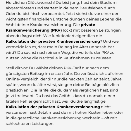
Herzlichen Glückwunsch! Du bist jung, hast dein Studium
abgeschlossen und startest in deinem Berufsleben durch.
Oder du bist frisch verbeamtet. Jetzt stehst du vor einer der
wichtigsten finanziellen Entscheidungen deines Lebens: die
Wahl deiner Krankenversicherung. Die
private
Krankenversicherung (PKV)
lockt mit besseren Leistungen,
aber du fragst dich: Wie funktioniert eigentlich die
Kalkulation der privaten Krankenversicherung
? Und wie
vermeide ich es, dass mein Beitrag im Alter unbezahlbar
wird? Du suchst nach einem Weg, die Vorteile der PKV zu
nutzen, ohne die Nachteile in Kauf nehmen zu müssen.
Stell dir vor: Du wählst deinen PKV-Tarif nur nach dem
günstigsten Beitrag im ersten Jahr. Du verlässt dich auf einen
Online-Vergleich, der dir nur die nackten Zahlen zeigt. Jahre
später, wenn du älter wirst, steigen deine Beiträge plötzlich
drastisch an. Die Tarife, die du damals verglichen hast, sind
jetzt irrelevant. Du hast das Gefühl, dass du damals einen
fatalen Fehler gemacht hast, weil du die langfristige
Kalkulation der privaten Krankenversicherung
nicht
verstanden hast. Jetzt musst du mit hohen Kosten leben oder
in die gesetzliche Krankenversicherung wechseln – oft mit
schlechteren Leistungen.