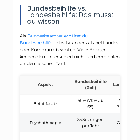
Bundesbeihilfe vs.
Landesbeihilfe: Das musst
du wissen
Als
Bundesbeamter erhältst du
Bundesbeihilfe
– das ist anders als bei Landes-
oder Kommunalbeamten. Viele Berater
kennen den Unterschied nicht und empfehlen
dir den falschen Tarif.
Bundesbeihilfe
Aspekt
Landesbeihil
(Zoll)
50% (70% ab
Variiert je
Beihilfesatz
65)
Bundeslan
25 Sitzungen
Psychotherapie
Oft wenige
pro Jahr