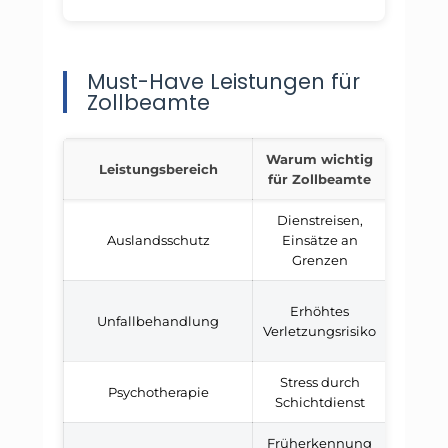
Must-Have Leistungen für
Zollbeamte
Warum wichtig
Leistungsbereich
Mindes
für Zollbeamte
Dienstreisen,
Auslandsschutz
Einsätze an
Europ
Grenzen
Erhöhtes
Unfallbehandlung
Chefar
Verletzungsrisiko
Stress durch
Psychotherapie
25 Si
Schichtdienst
Früherkennung