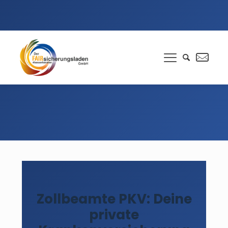
Zollbeamte PKV: Deine
private