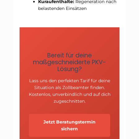
Kuraufenthalte:
Regeneration nach
belastenden Einsätzen
Bereit für deine
maßgeschneiderte PKV-
Lösung?
Lass uns den perfekten Tarif für deine
Situation als Zollbeamter finden.
Kostenlos, unverbindlich und auf dich
zugeschnitten.
Jetzt Beratungstermin
sichern