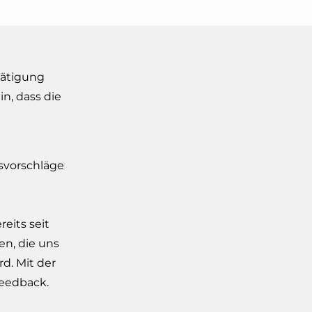
tätigung
in, dass die
vorschläge
reits seit
n, die uns
d. Mit der
Feedback.