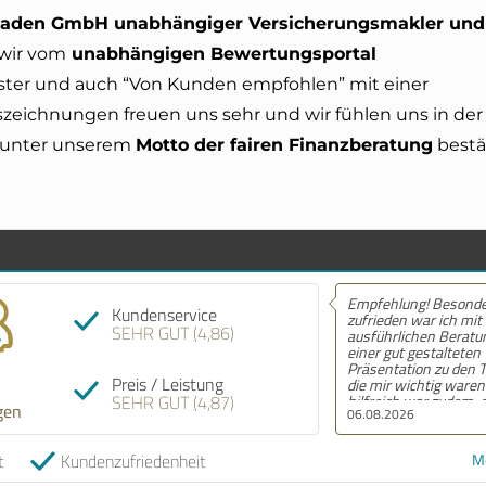
sladen GmbH unabhängiger Versicherungsmakler und
 wir vom
unabhängigen Bewertungsportal
eister und auch “Von Kunden empfohlen” mit einer
eichnungen freuen uns sehr und wir fühlen uns in der
unter unserem
Motto der fairen Finanzberatung
bestä
Empfehlung! Besonders
Kundenservice
zufrieden war ich mit der
SEHR GUT (4,86)
ausführlichen Beratung und
einer gut gestalteten
Präsentation zu den Themen,
Preis / Leistung
die mir wichtig waren. Sehr
SEHR GUT (4,87)
hilfreich war zudem, dass die
gen
06.08.2026
Anträge vom Team ausgefüllt
wurden, so dass nur noch das
Durchlesen und Unterschreiben
t
Kundenzufriedenheit
Me
meinerseits erforderlich war.
Vielen Dank für die Hilfe!