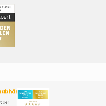
sicherungsmakler und Finanzberater Karlsruhe
nabhängig
ht der