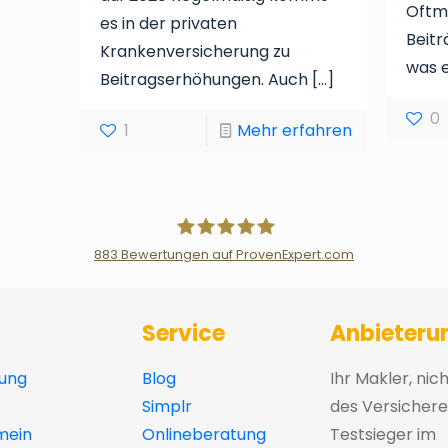
Oftma
es in der privaten
Beitr
Krankenversicherung zu
was e
Beitragserhöhungen. Auch
[…]
0
1
Mehr erfahren
883
Bewertungen auf ProvenExpert.com
Der Fairsicherungsladen GmbH Ver
Service
Anbieteru
ung
Blog
Ihr Makler, nic
Simplr
des Versichere
mein
Onlineberatung
Testsieger im