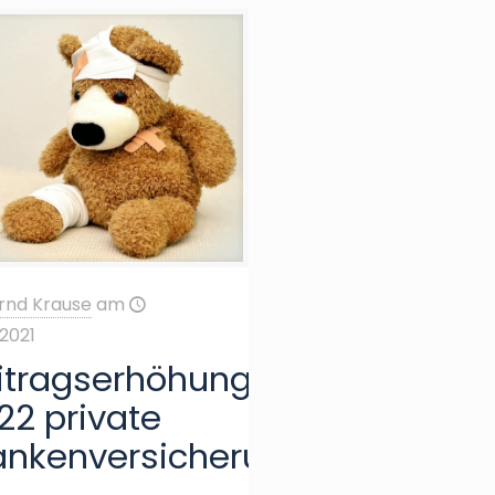
rnd Krause
am
/2021
itragserhöhung
22 private
ankenversicherung