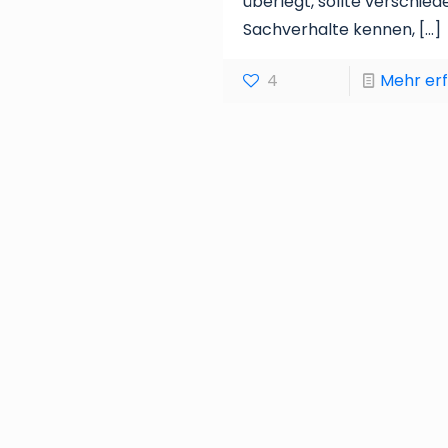
überlegt, sollte verschie
Sachverhalte kennen,
[…]
4
Mehr er