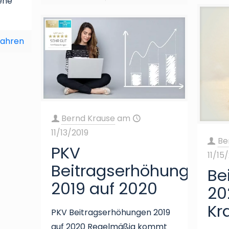
dene
fahren
Bernd Krause
am
11/13/2019
Be
PKV
11/15
Beitragserhöhungen
Be
2019 auf 2020
20
Kr
PKV Beitragserhöhungen 2019
auf 2020 Regelmäßig kommt