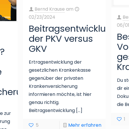
Bernd Krause
am
Be
02/23/2024
06/0
Beitragsentwicklung
Be
der PKV versus
Vo
GKV
?
ge
Ertragsentwicklung der
Kr
e
gesetzlichen Krankenkasse
gegenüber der privaten
Du st
Krankenversicherung
dir e
cherung?
informieren möchte, ist hier
Dokum
genau richtig.
die B
Beitragsentwicklung
[…]
e zur
1
erung
5
Mehr erfahren