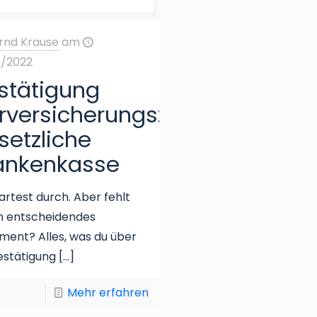
rnd Krause
am
1/2022
stätigung
rversicherungszeiten
setzliche
ankenkasse
artest durch. Aber fehlt
in entscheidendes
ent? Alles, was du über
estätigung
[…]
Mehr erfahren