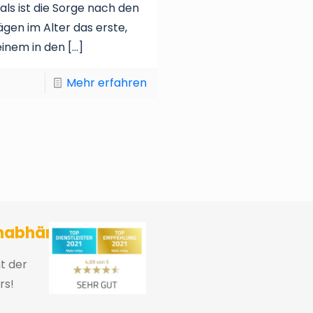
ls ist die Sorge nach den
ägen im Alter das erste,
inem in den
[…]
Mehr erfahren
sicherungsmakler und Finanzberater Karlsruhe
nabhängig
ht der
rs!