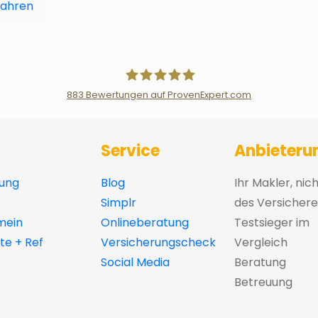
fahren
883
Bewertungen auf ProvenExpert.com
Der Fairsicherungsladen GmbH Ver
Service
Anbieteru
ung
Blog
Ihr Makler, nic
Simplr
des Versichere
mein
Onlineberatung
Testsieger im
e + Ref
Versicherungscheck
Vergleich
Social Media
Beratung
Betreuung