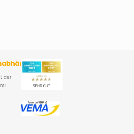
sicherungsmakler und Finanzberater Karlsruhe
nabhängig
ht der
rs!