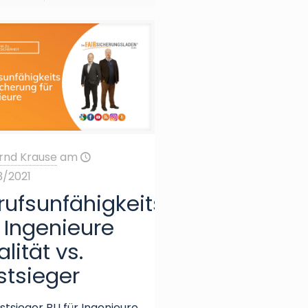
rnd Krause
am
3/2021
rufsunfähigkeitsversicherung
r Ingenieure
lität vs.
stsieger
stsieger BU für Ingenieure