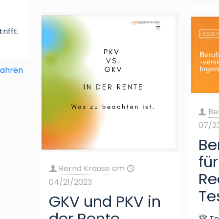
rifft.
fahren
Be
07/2
Be
fü
Bernd Krause
am
Rea
04/21/2023
Te
GKV und PKV in
der Rente
🏆 Te