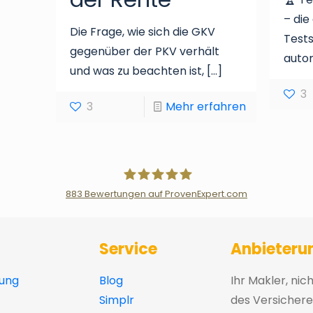
– die
Die Frage, wie sich die GKV
Tests
gegenüber der PKV verhält
autom
und was zu beachten ist,
[…]
3
3
Mehr erfahren
883
Bewertungen auf ProvenExpert.com
Der Fairsicherungsladen GmbH Ver
Service
Anbieteru
ung
Blog
Ihr Makler, nic
Simplr
des Versichere