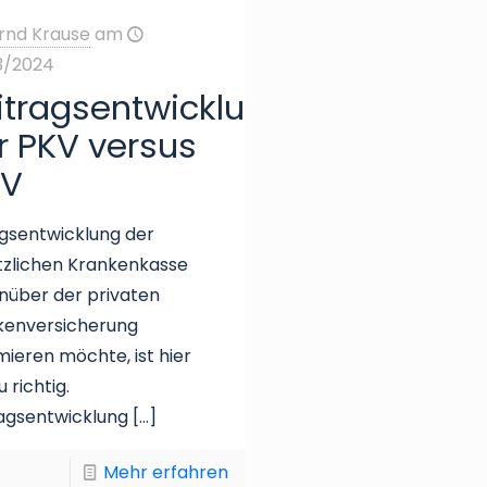
rnd Krause
am
3/2024
itragsentwicklung
r PKV versus
V
gsentwicklung der
tzlichen Krankenkasse
nüber der privaten
kenversicherung
mieren möchte, ist hier
 richtig.
agsentwicklung
[…]
Mehr erfahren