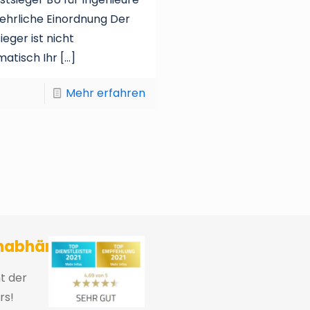
 ehrliche Einordnung Der
ieger ist nicht
atisch Ihr
[…]
Mehr erfahren
sicherungsmakler und Finanzberater Karlsruhe
nabhängig
ht der
rs!