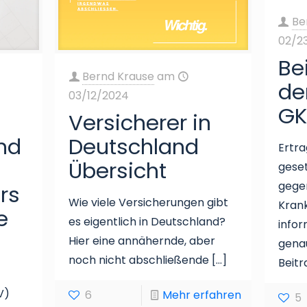
Be
02/2
Be
Bernd Krause
am
de
03/12/2024
GK
Versicherer in
nd
Deutschland
Ertra
Übersicht
gese
gege
rs
Wie viele Versicherungen gibt
Kran
e
es eigentlich in Deutschland?
infor
Hier eine annähernde, aber
genau
noch nicht abschließende
[…]
Beitr
V)
6
Mehr erfahren
5