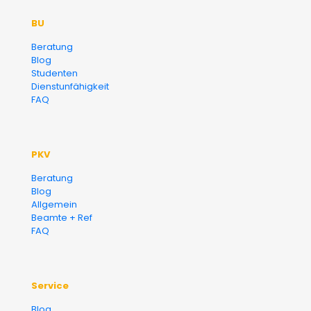
Der Fairsicherungsladen GmbH
BU
Versicherungsmakler und
Beratung
Blog
Finanzberater Karlsruhe
Studenten
Dienstunfähigkeit
FAQ
PKV
Beratung
Blog
Allgemein
Beamte + Ref
FAQ
Service
Blog