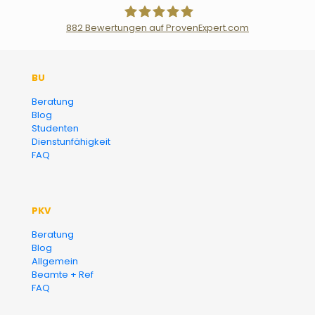
882
Bewertungen auf ProvenExpert.com
Der Fairsicherungsladen GmbH
BU
Versicherungsmakler und
Beratung
Blog
Finanzberater Karlsruhe
Studenten
Dienstunfähigkeit
FAQ
PKV
Beratung
Blog
Allgemein
Beamte + Ref
FAQ