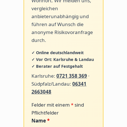
Wohnort. Wir melden uns,
vergleichen
anbieterunabhängig und
führen auf Wunsch die
anonyme Risikovoranfrage
durch.
✓ Online deutschlandweit
✓ Vor Ort: Karlsruhe & Landau
✓ Berater auf Festgehalt
Karlsruhe:
0721 358 369
·
Südpfalz/Landau:
06341
2663048
Felder mit einem
*
sind
Pflichtfelder
Name
*