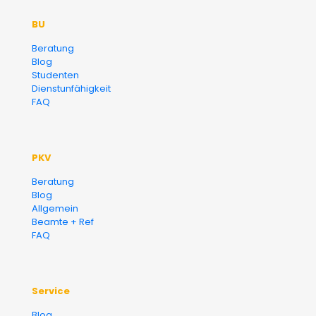
Der Fairsicherungsladen GmbH
BU
Versicherungsmakler und
Beratung
Blog
Finanzberater Karlsruhe
Studenten
Dienstunfähigkeit
FAQ
PKV
Beratung
Blog
Allgemein
Beamte + Ref
FAQ
Service
Blog