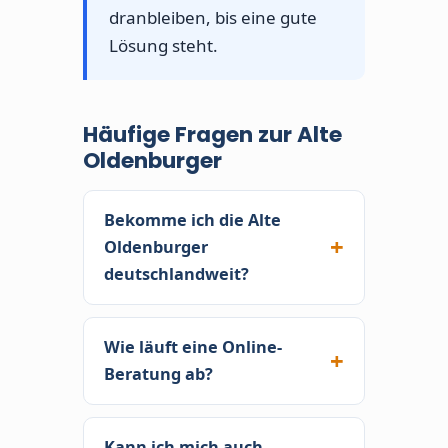
dranbleiben, bis eine gute
Lösung steht.
Häufige Fragen zur Alte
Oldenburger
Bekomme ich die Alte
Oldenburger
deutschlandweit?
Ja. Die Alte Oldenburger hat
zwar keine eigenen
Wie läuft eine Online-
Niederlassungen oder
Beratung ab?
Vertreter, ihre Tarife sind aber
Per Videogespräch mit
bundesweit über
Bildschirmübertragung. Sie
Kann ich mich auch