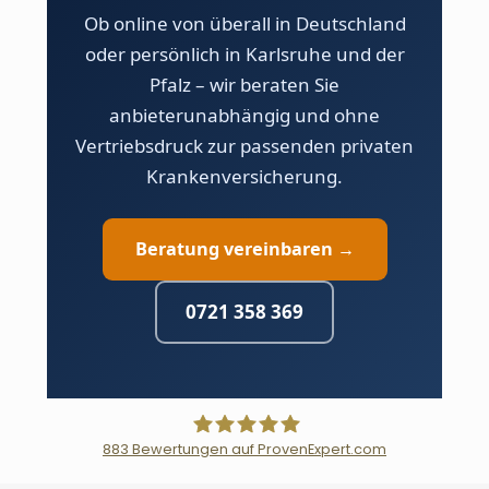
bestätigt das mit 24-mal in
Festgehalt, ohne
Ob online von überall in Deutschland
Folge der Bestnote A++.
individuellen
oder persönlich in Karlsruhe und der
Provisionsanreiz, und
Pfalz – wir beraten Sie
empfehlen den Tarif, der zu
anbieterunabhängig und ohne
Ihnen passt.
Vertriebsdruck zur passenden privaten
Krankenversicherung.
Beratung vereinbaren →
0721 358 369
883
Bewertungen auf ProvenExpert.com