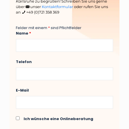
Karlsruh
e zu begrüßen! Schreiben Sie uns gerne
über
unser
Kontaktformular
oder rufen Sie uns
an
+49 (0)721 358 369
Felder mit einem
*
sind Pflichtfelder
Name
*
Telefon
E-Mail
Ich wünsche eine Onlineberatung