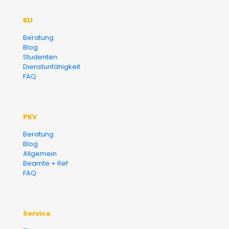
Der Fairsicherungsladen GmbH
BU
Versicherungsmakler und
Beratung
Blog
Finanzberater Karlsruhe
Studenten
Dienstunfähigkeit
FAQ
PKV
Beratung
Blog
Allgemein
Beamte + Ref
FAQ
Service