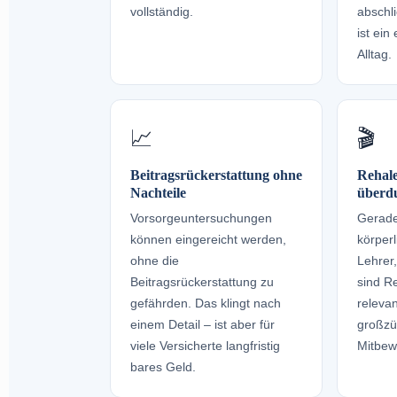
vollständig.
abschl
ist ein
Alltag.
📈
🎬
Beitragsrückerstattung ohne
Rehale
Nachteile
überdu
Vorsorgeuntersuchungen
Gerade
können eingereicht werden,
körperl
ohne die
Lehrer,
Beitragsrückerstattung zu
sind R
gefährden. Das klingt nach
relevan
einem Detail – ist aber für
großzüg
viele Versicherte langfristig
Mitbew
bares Geld.