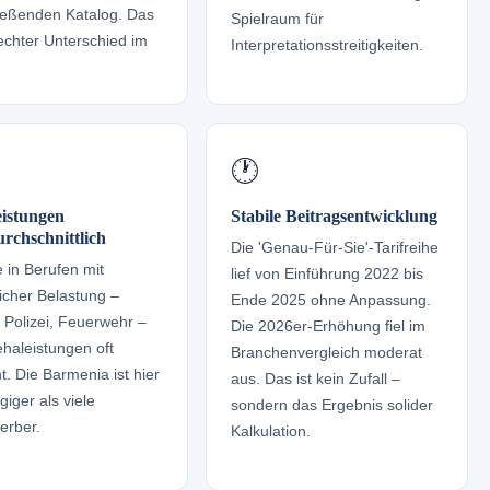
ießenden Katalog. Das
Spielraum für
 echter Unterschied im
Interpretationsstreitigkeiten.
🕐
istungen
Stabile Beitragsentwicklung
rchschnittlich
Die 'Genau-Für-Sie'-Tarifreihe
 in Berufen mit
lief von Einführung 2022 bis
icher Belastung –
Ende 2025 ohne Anpassung.
 Polizei, Feuerwehr –
Die 2026er-Erhöhung fiel im
ehaleistungen oft
Branchenvergleich moderat
t. Die Barmenia ist hier
aus. Das ist kein Zufall –
iger als viele
sondern das Ergebnis solider
erber.
Kalkulation.