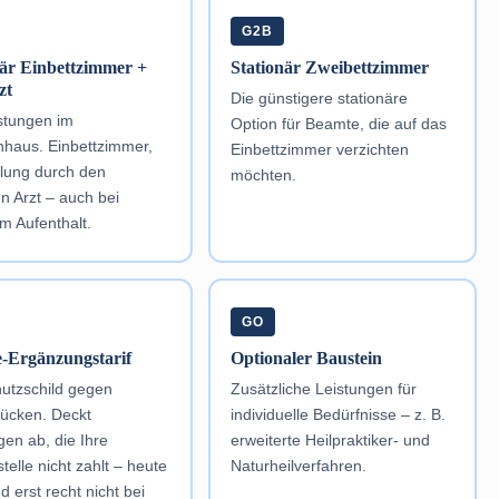
G2B
när Einbettzimmer +
Stationär Zweibettzimmer
zt
Die günstigere stationäre
stungen im
Option für Beamte, die auf das
haus. Einbettzimmer,
Einbettzimmer verzichten
lung durch den
möchten.
en Arzt – auch bei
m Aufenthalt.
GO
fe-Ergänzungstarif
Optionaler Baustein
utzschild gegen
Zusätzliche Leistungen für
elücken. Deckt
individuelle Bedürfnisse – z. B.
gen ab, die Ihre
erweiterte Heilpraktiker- und
stelle nicht zahlt – heute
Naturheilverfahren.
d erst recht nicht bei