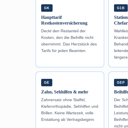
GK
G1B
Haupttarif
Statio
Restkostenversicherung
Chefar
Deckt den Restanteil der
Wahllei
Kosten, den die Beihilfe nicht
Kranken
übernimmt. Das Herzstück des
Behand
Tarifs für jeden Beamten.
leitend
längere
GE
GEP
Zahn, Sehhilfen & mehr
Beihil
Zahnersatz ohne Staffel,
Der Sch
Kieferorthopädie, Sehhilfen und
Beihilf
Brillen. Keine Wartezeit, volle
Leistun
Erstattung ab Vertragsbeginn.
Beihilfe
nicht un