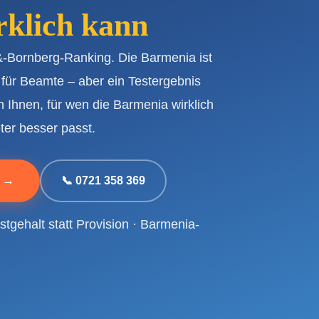
rklich kann
&-Bornberg-Ranking. Die Barmenia ist
 für Beamte – aber ein Testergebnis
n Ihnen, für wen die Barmenia wirklich
ter besser passt.
n →
📞 0721 358 369
tgehalt statt Provision · Barmenia-