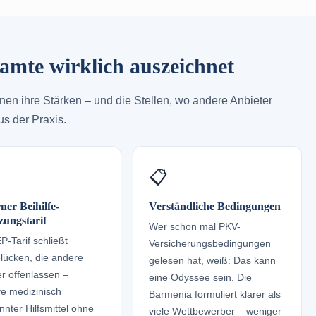
amte wirklich auszeichnet
nen ihre Stärken – und die Stellen, wo andere Anbieter
us der Praxis.
📋
er Beihilfe-
Verständliche Bedingungen
ungstarif
Wer schon mal PKV-
-Tarif schließt
Versicherungsbedingungen
elücken, die andere
gelesen hat, weiß: Das kann
er offenlassen –
eine Odyssee sein. Die
ve medizinisch
Barmenia formuliert klarer als
nter Hilfsmittel ohne
viele Wettbewerber – weniger