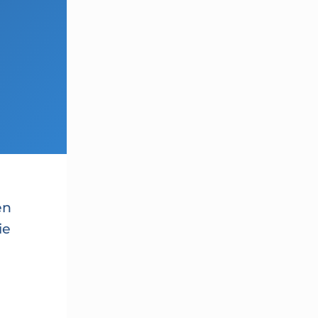
en
ie