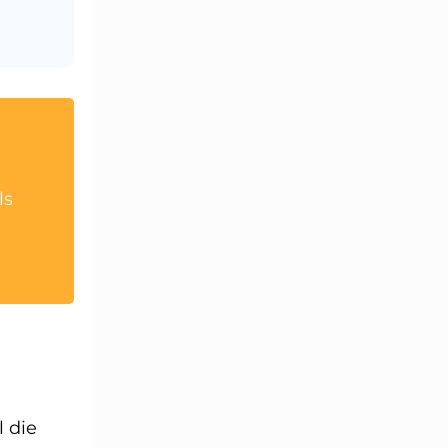
ls
 die