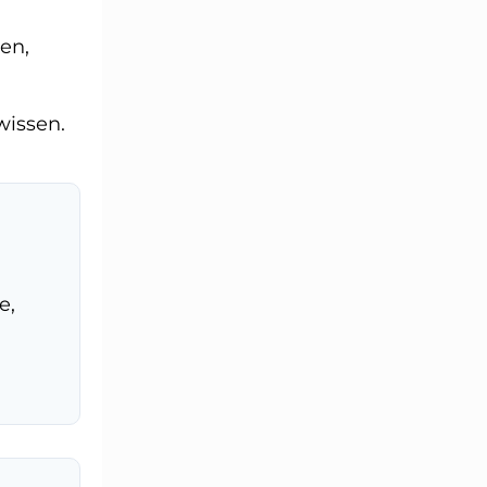
en,
wissen.
e,