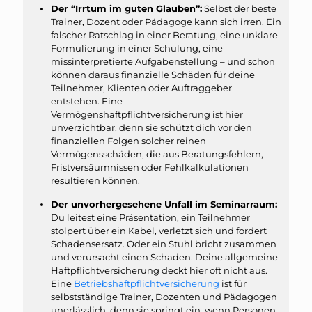
Der “Irrtum im guten Glauben”:
Selbst der beste
Trainer, Dozent oder Pädagoge kann sich irren. Ein
falscher Ratschlag in einer Beratung, eine unklare
Formulierung in einer Schulung, eine
missinterpretierte Aufgabenstellung – und schon
können daraus finanzielle Schäden für deine
Teilnehmer, Klienten oder Auftraggeber
entstehen. Eine
Vermögenshaftpflichtversicherung ist hier
unverzichtbar, denn sie schützt dich vor den
finanziellen Folgen solcher reinen
Vermögensschäden, die aus Beratungsfehlern,
Fristversäumnissen oder Fehlkalkulationen
resultieren können.
Der unvorhergesehene Unfall im Seminarraum:
Du leitest eine Präsentation, ein Teilnehmer
stolpert über ein Kabel, verletzt sich und fordert
Schadensersatz. Oder ein Stuhl bricht zusammen
und verursacht einen Schaden. Deine allgemeine
Haftpflichtversicherung deckt hier oft nicht aus.
Eine
Betriebshaftpflichtversicherung
ist für
selbstständige Trainer, Dozenten und Pädagogen
unerlässlich, denn sie springt ein, wenn Personen-