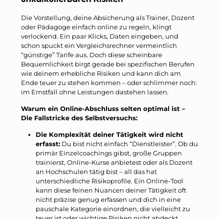
Die Vorstellung, deine Absicherung als Trainer, Dozent
oder Pädagoge einfach online zu regeln, klingt
verlockend. Ein paar Klicks, Daten eingeben, und
schon spuckt ein Vergleichsrechner vermeintlich
“günstige” Tarife aus. Doch diese scheinbare
Bequemlichkeit birgt gerade bei spezifischen Berufen
wie deinem erhebliche Risiken und kann dich am
Ende teuer zu stehen kommen – oder schlimmer noch:
im Ernstfall ohne Leistungen dastehen lassen.
Warum ein Online-Abschluss selten optimal ist –
Die Fallstricke des Selbstversuchs:
Die Komplexität deiner Tätigkeit wird nicht
erfasst:
Du bist nicht einfach “Dienstleister”. Ob du
primär Einzelcoachings gibst, große Gruppen
trainierst, Online-Kurse anbietest oder als Dozent
an Hochschulen tätig bist – all das hat
unterschiedliche Risikoprofile. Ein Online-Tool
kann diese feinen Nuancen deiner Tätigkeit oft
nicht präzise genug erfassen und dich in eine
pauschale Kategorie einordnen, die vielleicht zu
teuer ist oder wichtige Risiken nicht abdeckt.