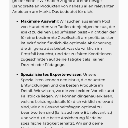
großer Vorteil! Wir haben Zugriff auf eine riesige
Bandbreite an Produkten von nahezu allen relevanten
Anbietern am Markt. Das bedeutet für dich:
Maximale Auswahl:
Wir suchen aus einem Pool
von Hunderten von Tarifen denjenigen heraus, der
exakt zu deinen Bedürfnissen passt – nicht der, der
für eine bestimmte Gesellschaft am profitabelsten
ist. Wir finden für dich die optimale Absicherung,
die dir genau das bietet, was du wirklich im
Ernstfall brauchst, und das zu fairen Konditionen,
zugeschnitten auf deine Tätigkeit als Trainer,
Dozent oder Pädagoge.
Spezialisiertes Expertenwissen:
Unsere
Spezialisten kennen den Markt, die neuesten
Entwicklungen und die besten Produkte im
Detail. Wir wissen, wo die versteckten Vorteile und
Fallstricke liegen. Wir können dir genau erklären,
welche Leistungsdetails für dich wirklich relevant
sind, wie die Gesundheitsfragen optimal zu
beantworten sind (falls auch eine BU relevant ist)
und wie du die beste Absicherung für deine
spezifische Tätigkeit erhältst. Wir sind deine