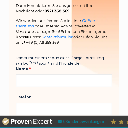
Dann kontaktieren Sie uns gerne mit Ihrer
Nachricht oder
0721 358 369
Wir würden uns freuen, Sie in einer
Online-
Beratung
oder
unseren Räumlichkeiten in
Karlsruh
e zu begrüßen! Schreiben Sie uns gerne
über
unser
Kontaktformular
oder rufen Sie uns
an
+49 (0)721 358 369
Felder mit einem <span class="ninja-forms-req-
symbol">*</span> sind Pflichtfelder
Name
*
Telefon
883 Kundenbewertungen
E-Mail