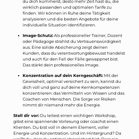
du dich kümmerst, desto mehr Zeit hast du, die
wirklich passenden und optimalen Tarife zu
finden. Wir können in Ruhe deine Tätigkeit
analysieren und die besten Angebote für deine
individuelle Situation identifizieren.
Image-Schutz:
Als professioneller Trainer, Dozent
oder Pädagoge strahlst du Vertrauenswürdigkeit
aus. Eine solide Absicherung zeigt deinen
Kunden, dass du verantwortungsbewusst handelst
und auch für den Fall der Fälle gewappnet bist.
Das stärkt dein professionelles Image.
Konzentration auf dein Kerngeschäft:
Mit der
Gewissheit, optimal versichert zu sein, kannst du
dich voll und ganz auf deine Kernkompetenzen
konzentrieren: das Vermitteln von Wissen und das
Coachen von Menschen. Die Sorge vor Risiken
nimmt dir niemand mehr die Energie.
Stell dir vor:
Du leitest einen wichtigen Workshop,
gibst eine spannende Vorlesung oder coachst einen
Klienten. Du bist voll in deinem Element, voller
Energie und Konzentration. Und im Hintergrund? Da
weißt du, dass du optimal abgesichert bist. Dass ein