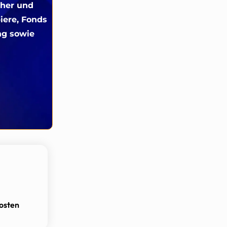
cher und
iere, Fonds
ng sowie
osten