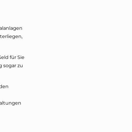
alanlagen
terliegen,
eld für Sie
g sogar zu
 den
taltungen