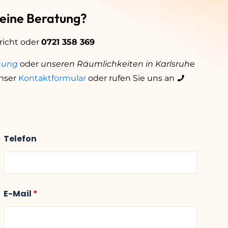
 eine Beratung?
richt oder
0721 358 369
tung
oder
unseren Räumlichkeiten in Karlsruh
e
nser
Kontaktformular
oder rufen Sie uns an
Telefon
E-Mail
*