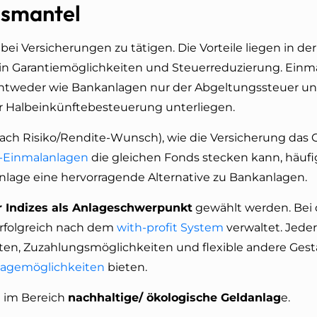
gsmantel
ei Versicherungen zu tätigen. Die Vorteile liegen in der
 in Garantiemöglichkeiten und Steuerreduzierung. Einm
 entweder wie Bankanlagen nur der Abgeltungssteuer un
der Halbeinkünftebesteuerung unterliegen.
ach Risiko/Rendite-Wunsch), wie die Versicherung das G
-Einmalanlagen
die gleichen Fonds stecken kann, häufi
danlage eine hervorragende Alternative zu Bankanlagen.
r Indizes als Anlageschwerpunkt
gewählt werden. Bei
 erfolgreich nach dem
with-profit System
verwaltet. Jeder
en, Zuzahlungsmöglichkeiten und flexible andere Ges
lagemöglichkeiten
bieten.
h im Bereich
nachhaltige/ ökologische Geldanlag
e.