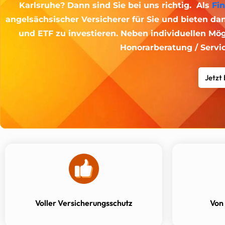
Karlsruhe? Dann sind Sie bei uns richtig. Als
Fi
angelsächsischer Versicherer für Sie und bieten da
und ETF zu investieren. Neben individuellen Mög
Honorarberatung / Servi
Jetzt
Voller Versicherungsschutz
Von