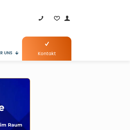
R UNS
Kontakt
e
u im Raum