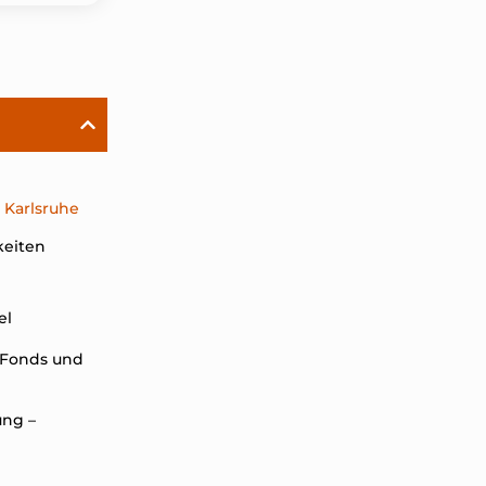
 Karlsruhe
keiten
el
r Fonds und
ng –