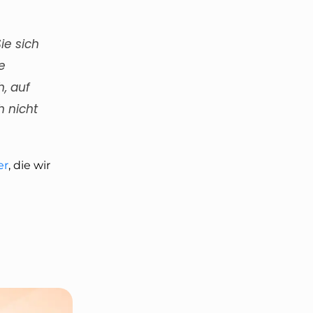
ie sich
e
h, auf
h nicht
er
, die wir