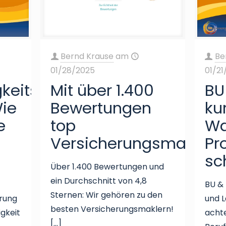
Bernd Krause
am
Be
01/28/2025
01/21
gkeitsversicherung
Mit über 1.400
BU
Wie
Bewertungen
ku
e
top
Wa
Versicherungsmakler
Pr
sc
Über 1.400 Bewertungen und
ein Durchschnitt von 4,8
BU &
Sternen: Wir gehören zu den
erung
und L
besten Versicherungsmaklern!
igkeit
achte
[…]