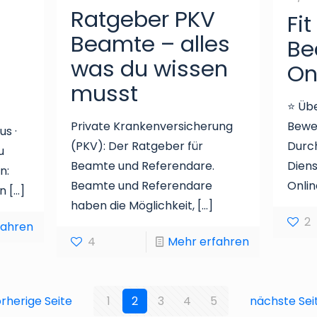
Ratgeber PKV
Fit
Beamte – alles
Be
was du wissen
On
musst
⭐ Übe
Private Krankenversicherung
Bewe
s ·
(PKV): Der Ratgeber für
Durch
u
Beamte und Referendare.
Diens
n:
Beamte und Referendare
Onlin
en
[…]
haben die Möglichkeit,
[…]
2
fahren
4
Mehr erfahren
rherige Seite
1
2
3
4
5
nächste Sei