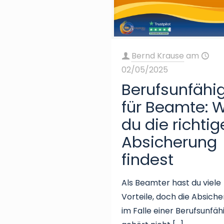
Bernd Krause
am
02/05/2025
Berufsunfähi
für Beamte: 
du die richtig
Absicherung
findest
Als Beamter hast du viele
Vorteile, doch die Absich
im Falle einer Berufsunfäh