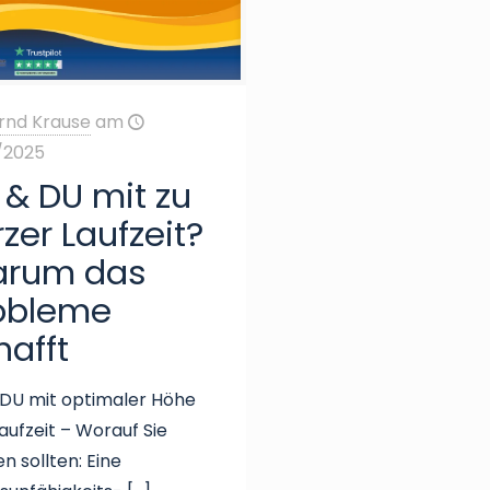
rnd Krause
am
/2025
 & DU mit zu
rzer Laufzeit?
rum das
obleme
hafft
 DU mit optimaler Höhe
aufzeit – Worauf Sie
n sollten: Eine