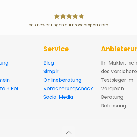
883
Bewertungen auf ProvenExpert.com
Der Fairsicherungsladen GmbH Ver
Service
Anbieteru
ung
Blog
Ihr Makler, nic
Simplr
des Versichere
mein
Onlineberatung
Testsieger im
e + Ref
Versicherungscheck
Vergleich
Social Media
Beratung
Betreuung