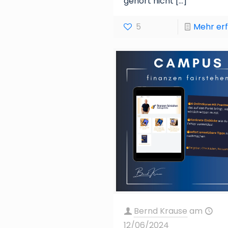
gehört nicht
[…]
5
Mehr er
Bernd Krause
am
12/06/2024