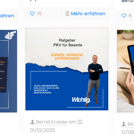
Beruf
15
Mehr erfahren
fahren
6
Bernd Krause
am
Be
01/10/2025
12/0