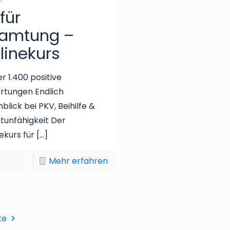
 für
amtung –
linekurs
r 1.400 positive
rtungen Endlich
blick bei PKV, Beihilfe &
tunfähigkeit Der
ekurs für
[…]
Mehr erfahren
te