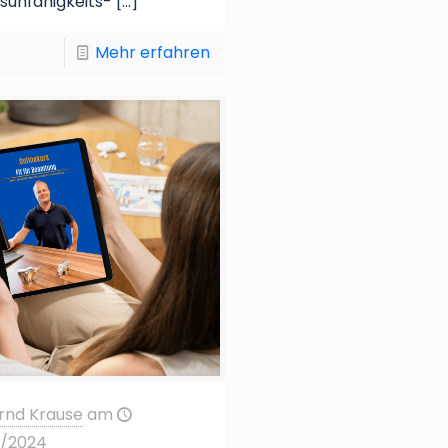
sunfähigkeits-
[…]
Mehr erfahren
rnd Krause
am
6/2024