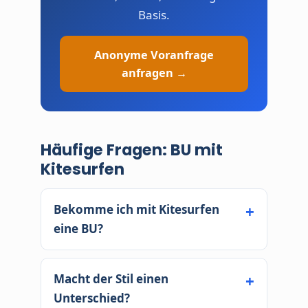
Basis.
Anonyme Voranfrage
anfragen →
Häufige Fragen: BU mit
Kitesurfen
Bekomme ich mit Kitesurfen
eine BU?
Beim Freizeit-Kiten sehr oft ja – als
normale Annahme oder mit
Macht der Stil einen
moderatem Zuschlag. Big Air und
Unterschied?