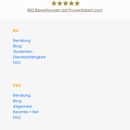
882
Bewertungen auf ProvenExpert.com
Der Fairsicherungsladen GmbH
BU
Versicherungsmakler und
Beratung
Blog
Finanzberater Karlsruhe
Studenten
Dienstunfähigkeit
FAQ
PKV
Beratung
Blog
Allgemein
Beamte + Ref
FAQ