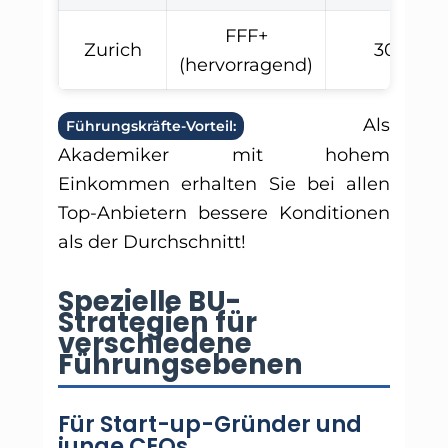
FFF+
Zurich
305€
(hervorragend)
Als
Führungskräfte-Vorteil:
Akademiker mit hohem
Einkommen erhalten Sie bei allen
Top-Anbietern bessere Konditionen
als der Durchschnitt!
Spezielle BU-
Strategien für
verschiedene
Führungsebenen
Für Start-up-Gründer und
junge CEOs