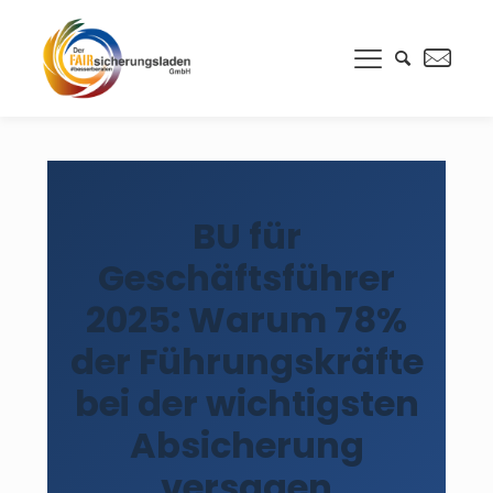
BU für
Geschäftsführer
2025: Warum 78%
der Führungskräfte
bei der wichtigsten
Absicherung
versagen