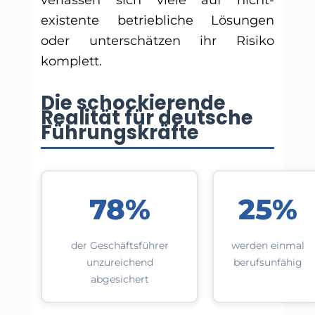
existente betriebliche Lösungen
oder unterschätzen ihr Risiko
komplett.
Die schockierende
Realität für deutsche
Führungskräfte
78%
25%
der Geschäftsführer
werden einmal
unzureichend
berufsunfähig
abgesichert