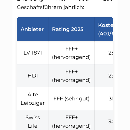
Geschäftsführern jährlich:
Kosten
Anbieter
Rating 2025
(40J/6.000€
FFF+
LV 1871
285€
(hervorragend)
FFF+
HDI
295€
(hervorragend)
Alte
FFF (sehr gut)
310€
Leipziger
Swiss
FFF+
340€
Life
(hervorragend)