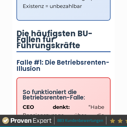
Existenz = unbezahlbar
Die häufigsten BU-
Fallen für
Führungskräfte
Falle #1: Die Betriebsrenten-
Illusion
So funktioniert die
Betriebsrenten-Falle:
CEO denkt:
“Habe
Pensionszusage über die
883 Kundenbewertungen
Firma”