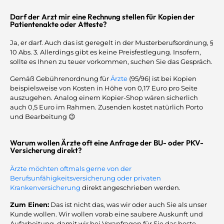
Darf der Arzt mir eine Rechnung stellen für Kopien der
Patientenakte oder Atteste?
Ja, er darf. Auch das ist geregelt in der Musterberufsordnung, §
10 Abs. 3. Allerdings gibt es keine Preisfestlegung. Insofern,
sollte es Ihnen zu teuer vorkommen, suchen Sie das Gespräch.
Gemäß Gebührenordnung für
Ärzte
(95/96) ist bei Kopien
beispielsweise von Kosten in Höhe von 0,17 Euro pro Seite
auszugehen. Analog einem Kopier-Shop wären sicherlich
auch 0,5 Euro im Rahmen. Zusenden kostet natürlich Porto
und Bearbeitung 😉
Warum wollen Ärzte oft eine Anfrage der BU- oder PKV-
Versicherung direkt?
Ärzte möchten oftmals gerne von der
Berufsunfähigkeitsversicherung oder privaten
Krankenversicherung
direkt angeschrieben werden.
Zum Einen:
Das ist nicht das, was wir oder auch Sie als unser
Kunde wollen. Wir wollen vorab eine saubere Auskunft und
Aufarbeitung, damit wir bei Voranfragen für Sie das beste