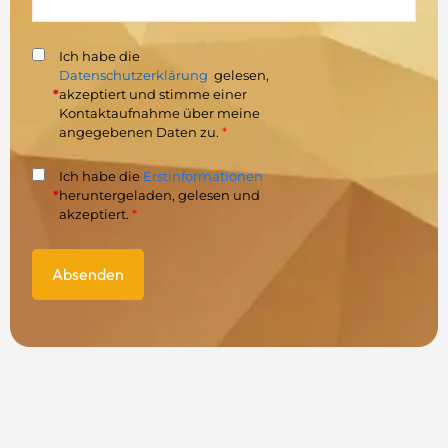
Ich habe die
Datenschutzerklärung
gelesen,
*
akzeptiert und stimme einer
Kontaktaufnahme über meine
angegebenen Daten zu.
*
Ich habe die
Erstinformationen
*
heruntergeladen, gelesen und
akzeptiert.
*