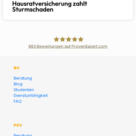
Hausratversicherung zahlt
Sturmschaden
883
Bewertungen auf ProvenExpert.com
Der Fairsicherungsladen GmbH
BU
Versicherungsmakler und
Beratung
Blog
Finanzberater Karlsruhe
Studenten
Dienstunfähigkeit
FAQ
PKV
Beratung