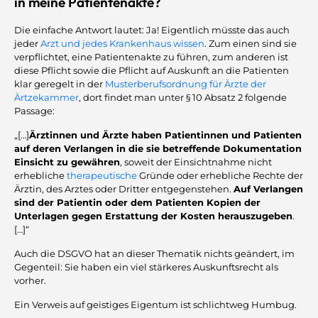
in meine Patientenakte?
Die einfache Antwort lautet: Ja! Eigentlich müsste das auch
jeder
Arzt und jedes Krankenhaus wissen
. Zum einen sind sie
verpflichtet, eine Patientenakte zu führen, zum anderen ist
diese Pflicht sowie die Pflicht auf Auskunft an die Patienten
klar geregelt in der
Musterberufsordnung für Ärzte der
Ärtzekammer
, dort findet man unter § 10 Absatz 2 folgende
Passage:
„[…]
Ärztinnen und Ärzte haben Patientinnen und Patienten
auf deren Verlangen in die sie betreffende Dokumentation
Einsicht zu gewähren
, soweit der Einsichtnahme nicht
erhebliche
therapeutische
Gründe oder erhebliche Rechte der
Ärztin, des Arztes oder Dritter entgegenstehen.
Auf Verlangen
sind der Patientin oder dem Patienten Kopien der
Unterlagen gegen Erstattung der Kosten herauszugeben
.
[…]“
Auch die DSGVO hat an dieser Thematik nichts geändert, im
Gegenteil: Sie haben ein viel stärkeres Auskunftsrecht als
vorher.
Ein Verweis auf geistiges Eigentum ist schlichtweg Humbug.