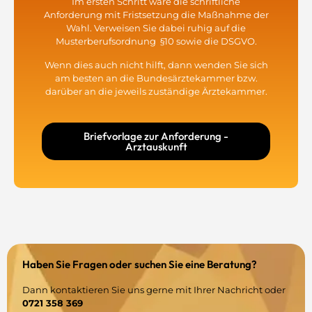
Im ersten Schritt wäre die schriftliche
Anforderung mit Fristsetzung die Maßnahme der
Wahl. Verweisen Sie dabei ruhig auf die
Musterberufsordnung §10 sowie die DSGVO.
Wenn dies auch nicht hilft, dann wenden Sie sich
am besten an die
Bundesärztekammer
bzw.
darüber an die jeweils zuständige Ärztekammer.
Briefvorlage zur Anforderung -
Arztauskunft
Haben Sie Fragen oder suchen Sie eine Beratung?
Dann kontaktieren Sie uns gerne mit Ihrer Nachricht oder
0721 358 369