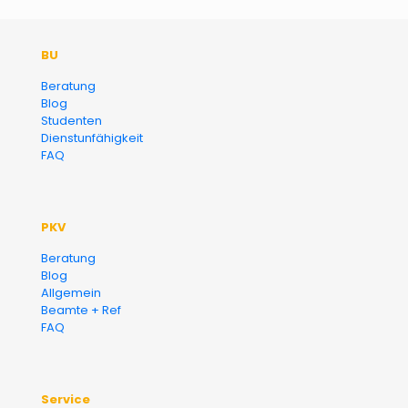
Der Fairsicherungsladen GmbH
BU
Versicherungsmakler und
Beratung
Blog
Finanzberater Karlsruhe
Studenten
Dienstunfähigkeit
FAQ
PKV
Beratung
Blog
Allgemein
Beamte + Ref
FAQ
Service