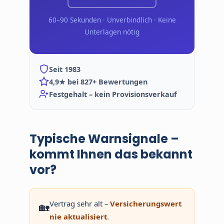
60–90 Sekunden · Unverbindlich · Keine
Unterlagen nötig
Seit 1983
4,9★ bei 827+ Bewertungen
Festgehalt – kein Provisionsverkauf
Typische Warnsignale –
kommt Ihnen das bekannt
vor?
Vertrag sehr alt –
Versicherungswert
🏡
nie aktualisiert
.