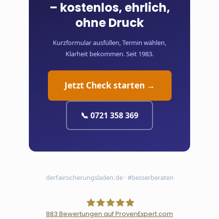
– kostenlos, ehrlich,
ohne Druck
Kurzformular ausfüllen, Termin wählen,
Klarheit bekommen. Seit 1983.
Jetzt Check starten →
📞 0721 358 369
derfairsicherungsladen.de · #besserberaten
883
Bewertungen auf ProvenExpert.com