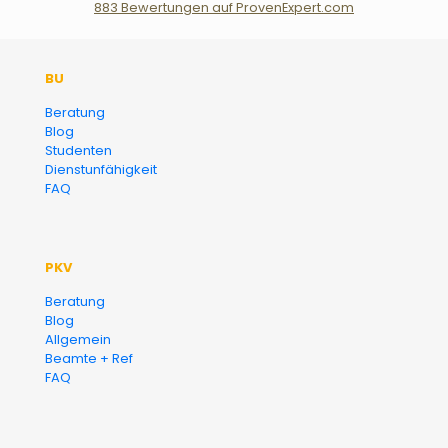
883
Bewertungen auf ProvenExpert.com
Der Fairsicherungsladen GmbH
BU
Versicherungsmakler und
Beratung
Blog
Finanzberater Karlsruhe
Studenten
Dienstunfähigkeit
FAQ
PKV
Beratung
Blog
Allgemein
Beamte + Ref
FAQ