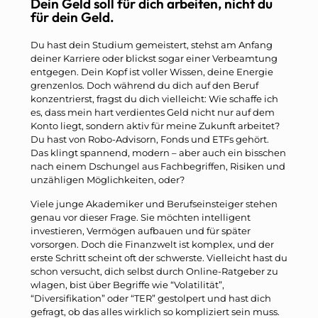
Dein Geld soll für dich arbeiten, nicht du
für dein Geld.
Du hast dein Studium gemeistert, stehst am Anfang
deiner Karriere oder blickst sogar einer Verbeamtung
entgegen. Dein Kopf ist voller Wissen, deine Energie
grenzenlos. Doch während du dich auf den Beruf
konzentrierst, fragst du dich vielleicht: Wie schaffe ich
es, dass mein hart verdientes Geld nicht nur auf dem
Konto liegt, sondern aktiv für meine Zukunft arbeitet?
Du hast von Robo-Advisorn, Fonds und ETFs gehört.
Das klingt spannend, modern – aber auch ein bisschen
nach einem Dschungel aus Fachbegriffen, Risiken und
unzähligen Möglichkeiten, oder?
Viele junge Akademiker und Berufseinsteiger stehen
genau vor dieser Frage. Sie möchten intelligent
investieren, Vermögen aufbauen und für später
vorsorgen. Doch die Finanzwelt ist komplex, und der
erste Schritt scheint oft der schwerste. Vielleicht hast du
schon versucht, dich selbst durch Online-Ratgeber zu
wlagen, bist über Begriffe wie “Volatilität”,
“Diversifikation” oder “TER” gestolpert und hast dich
gefragt, ob das alles wirklich so kompliziert sein muss.