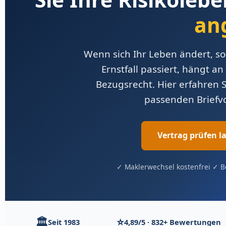
an
Wenn sich Ihr Leben ändert, so
Ernstfall passiert, hängt an
Bezugsrecht. Hier erfahren S
passenden Briefvo
Vertrag prüfen l
✓ Maklerwechsel kostenfrei ✓ Be
🏛️
⭐
Seit 1983
4,89/5 · 832+ Bewertungen