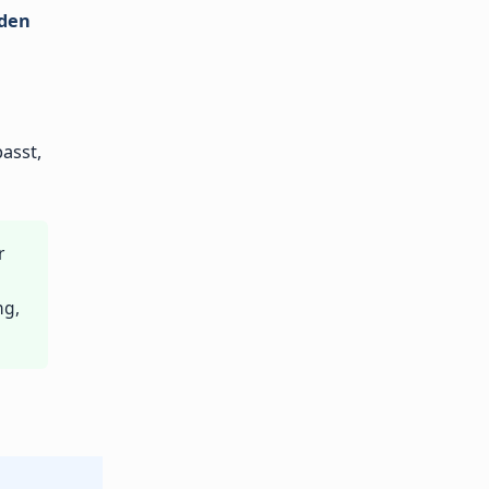
nden
asst,
r
ng,