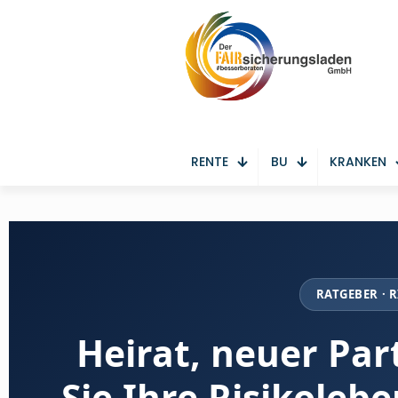
RENTE
BU
KRANKEN
RATGEBER · 
Heirat, neuer Par
Sie Ihre Risikole