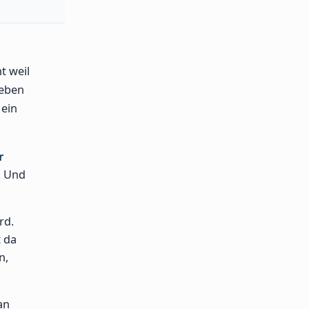
t weil
Leben
 ein
r
. Und
rd.
t da
n,
an