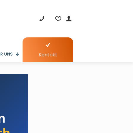
R UNS
Kontakt
n
ch