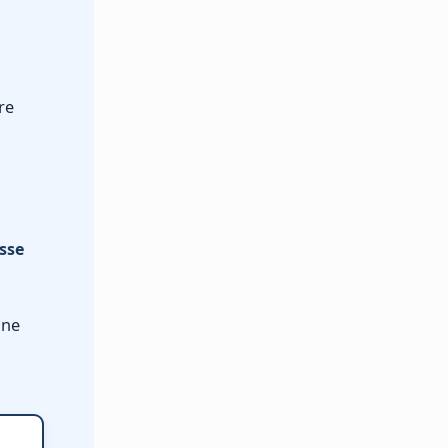
re
sse
ine