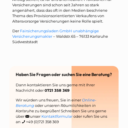
Versicherungen sind schon seit Jahren so stark
angenähert, dass das oft in den Medien beschriene
Thema des Provisionsorientierten Verkaufens von
Altersvorsorge Versicherungen keine Rolle spielt.
Der
Fairsicherungsladen GmbH unabhängige
Versicherungsmakler
– Waldstr.65 – 76133 Karlsruhe
Südweststadt
Haben Sie Fragen oder suchen Sie eine Beratung?
Dann kontaktieren Sie uns gerne mit Ihrer
Nachricht oder
0721 358 369
Wir würden uns freuen, Sie in einer
Online-
Beratung
oder
unseren Räumlichkeiten in
Karlsruh
e zu begrüßen! Schreiben Sie uns gerne
über
unser
Kontaktformular
oder rufen Sie uns
an
+49 (0)721 358 369