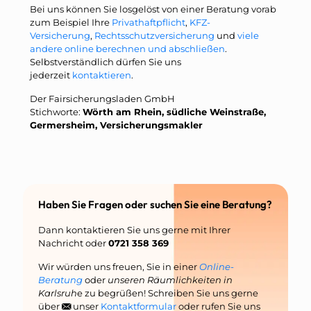
Bei uns können Sie losgelöst von einer Beratung vorab
zum Beispiel Ihre
Privathaftpflicht
,
KFZ-
Versicherung
,
Rechtsschutzversicherung
und
viele
andere online berechnen und abschließen
.
Selbstverständlich dürfen Sie uns
jederzeit
kontaktieren
.
Der Fairsicherungsladen GmbH
Stichworte:
Wörth am Rhein, südliche Weinstraße,
Germersheim, Versicherungsmakler
Haben Sie Fragen oder suchen Sie eine Beratung?
Dann kontaktieren Sie uns gerne mit Ihrer
Nachricht oder
0721 358 369
Wir würden uns freuen, Sie in einer
Online-
Beratung
oder
unseren Räumlichkeiten in
Karlsruh
e zu begrüßen! Schreiben Sie uns gerne
über
unser
Kontaktformular
oder rufen Sie uns