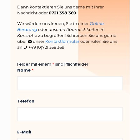
Dann kontaktieren Sie uns gerne mit Ihrer
Nachricht oder
0721 358 369
Wir würden uns freuen, Sie in einer
Online-
Beratung
oder
unseren Räumlichkeiten in
Karlsruh
e zu begrüßen! Schreiben Sie uns gerne
über
unser
Kontaktformular
oder rufen Sie uns
an
+49 (0)721 358 369
Felder mit einem
*
sind Pflichtfelder
Name
*
Telefon
E-Mail