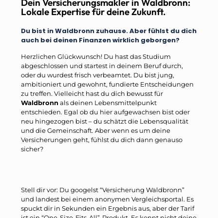
Dein Versicherungsmakler in Waldbronn:
Lokale Expertise für deine Zukunft.
Du bist in Waldbronn zuhause. Aber fühlst du dich
auch bei deinen Finanzen wirklich geborgen?
Herzlichen Glückwunsch! Du hast das Studium
abgeschlossen und startest in deinem Beruf durch,
oder du wurdest frisch verbeamtet. Du bist jung,
ambitioniert und gewohnt, fundierte Entscheidungen
zu treffen. Vielleicht hast du dich bewusst für
Waldbronn
als deinen Lebensmittelpunkt
entschieden. Egal ob du hier aufgewachsen bist oder
neu hingezogen bist – du schätzt die Lebensqualität
und die Gemeinschaft. Aber wenn es um deine
Versicherungen geht, fühlst du dich dann genauso
sicher?
Stell dir vor: Du googelst “Versicherung Waldbronn”
und landest bei einem anonymen Vergleichsportal. Es
spuckt dir in Sekunden ein Ergebnis aus, aber der Tarif
ist ein “One-Size-Fits-All”-Produkt. Es kennt nicht deine