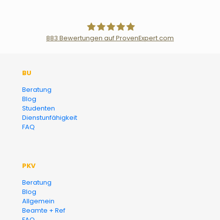
883
Bewertungen auf ProvenExpert.com
Der Fairsicherungsladen GmbH
BU
Versicherungsmakler und
Beratung
Blog
Finanzberater Karlsruhe
Studenten
Dienstunfähigkeit
FAQ
PKV
Beratung
Blog
Allgemein
Beamte + Ref
FAQ