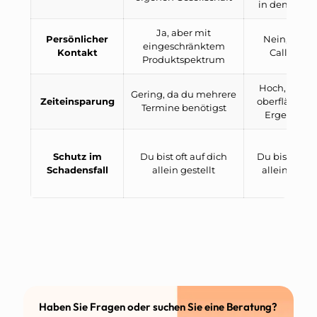
in den Rech
Ja, aber mit
Persönlicher
Nein, nur e
eingeschränktem
Kontakt
Callcenter
Produktspektrum
Hoch, aber 
Gering, da du mehrere
Zeiteinsparung
oberflächlic
Termine benötigst
Ergebniss
Schutz im
Du bist oft auf dich
Du bist auf d
Schadensfall
allein gestellt
allein gestel
Haben Sie Fragen oder suchen Sie eine Beratung?