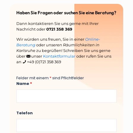
Haben Sie Fragen oder suchen Sie eine Beratung?
Dann kontaktieren Sie uns gerne mit Ihrer
Nachricht oder
0721 358 369
Wir würden uns freuen, Sie in einer
Online-
Beratung
oder
unseren Räumlichkeiten in
Karlsruh
e zu begrüßen! Schreiben Sie uns gerne
über
unser
Kontaktformular
oder rufen Sie uns
an
+49 (0)721 358 369
Felder mit einem
*
sind Pflichtfelder
Name
*
Telefon