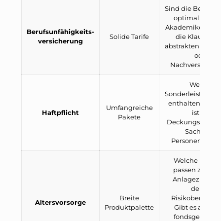
Sind die Beding
optimal für ei
Akademiker? Wie
Berufsunfähigkeits-
Solide Tarife
die Klauseln z
versicherung
abstrakten Verwe
oder
Nachversicher
Welche
Sonderleistungen
enthalten? Wie 
Umfangreiche
Haftpflicht
ist die
Pakete
Deckungssumme
Sach- und
Personenschäd
Welche Produ
passen zu dei
Anlagezielen 
deiner
Breite
Risikobereitsch
Altersvorsorge
Produktpalette
Gibt es am Ma
fondsgebund