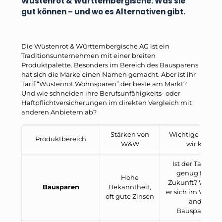
Wüstenrot & Württembergische: Was sie
gut können – und wo es Alternativen gibt.
Die Wüstenrot & Württembergische AG ist ein
Traditionsunternehmen mit einer breiten
Produktpalette. Besonders im Bereich des Bausparens
hat sich die Marke einen Namen gemacht. Aber ist ihr
Tarif “Wüstenrot Wohnsparen” der beste am Markt?
Und wie schneiden ihre Berufsunfähigkeits- oder
Haftpflichtversicherungen im direkten Vergleich mit
anderen Anbietern ab?
Stärken von
Wichtige Fragen
Produktbereich
W&W
wir klären
Ist der Tarif flex
genug für dei
Hohe
Zukunft? Wie sc
Bausparen
Bekanntheit,
er sich im Vergle
oft gute Zinsen
anderen
Bausparkasse