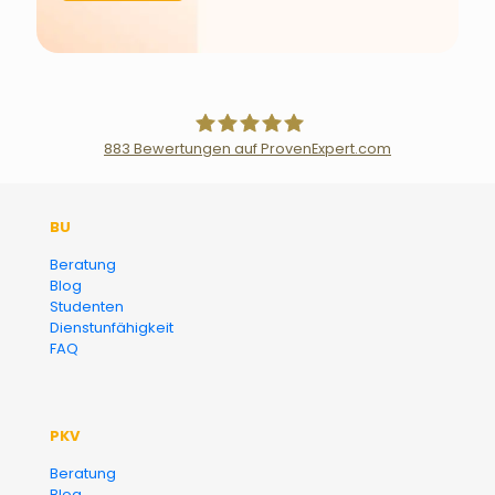
883
Bewertungen auf ProvenExpert.com
Der Fairsicherungsladen GmbH
BU
Versicherungsmakler und
Beratung
Blog
Finanzberater Karlsruhe
Studenten
Dienstunfähigkeit
FAQ
PKV
Beratung
Blog