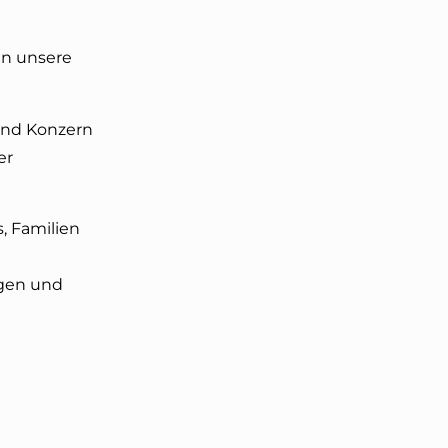
in unsere
land Konzern
er
, Familien
ngen und