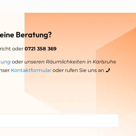
 eine Beratung?
richt oder
0721 358 369
tung
oder
unseren Räumlichkeiten in Karlsruh
e
nser
Kontaktformular
oder rufen Sie uns an