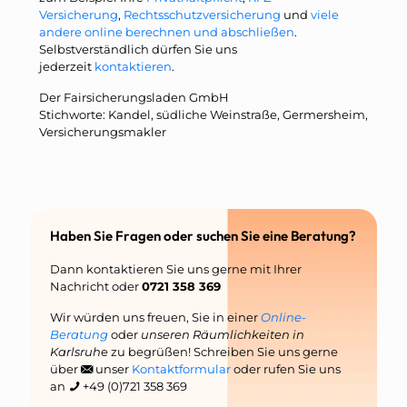
Versicherung
,
Rechtsschutzversicherung
und
viele
andere online berechnen und abschließen
.
Selbstverständlich dürfen Sie uns
jederzeit
kontaktieren
.
Der Fairsicherungsladen GmbH
Stichworte: Kandel, südliche Weinstraße, Germersheim,
Versicherungsmakler
Haben Sie Fragen oder suchen Sie eine Beratung?
Dann kontaktieren Sie uns gerne mit Ihrer
Nachricht oder
0721 358 369
Wir würden uns freuen, Sie in einer
Online-
Beratung
oder
unseren Räumlichkeiten in
Karlsruh
e zu begrüßen! Schreiben Sie uns gerne
über
unser
Kontaktformular
oder rufen Sie uns
an
+49 (0)721 358 369