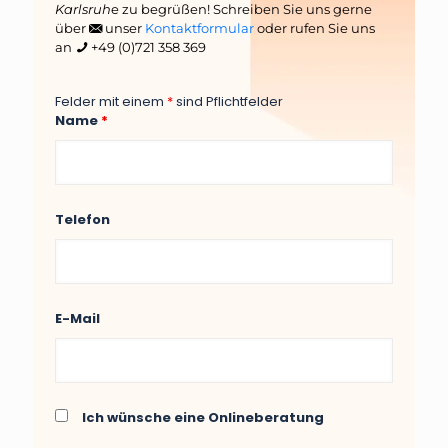
Karlsruh
e zu begrüßen! Schreiben Sie uns gerne
über
unser
Kontaktformular
oder rufen Sie uns
an
+49 (0)721 358 369
Felder mit einem
*
sind Pflichtfelder
Name
*
Telefon
E-Mail
Ich wünsche eine Onlineberatung