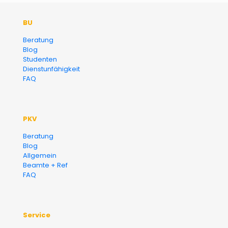
Der Fairsicherungsladen GmbH
BU
Versicherungsmakler und
Beratung
Blog
Finanzberater Karlsruhe
Studenten
Dienstunfähigkeit
FAQ
PKV
Beratung
Blog
Allgemein
Beamte + Ref
FAQ
Service