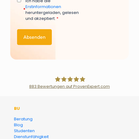
Ich habe die
Erstinformationen
*
heruntergeladen, gelesen
und akzeptiert.
*
883
Bewertungen auf ProvenExpert.com
Der Fairsicherungsladen GmbH
BU
Versicherungsmakler und
Beratung
Blog
Finanzberater Karlsruhe
Studenten
Dienstunfähigkeit