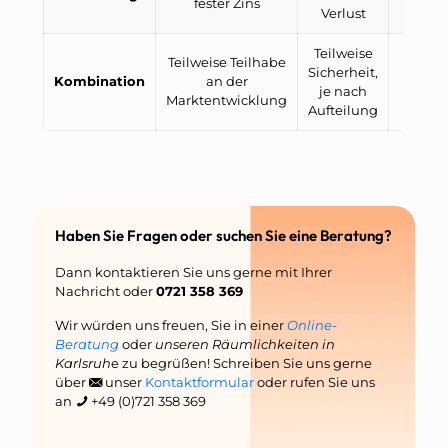
fester Zins
Verlust
Markt
Teilweise
Teilweise Teilhabe
Für A
Sicherheit,
Kombination
an der
die 
je nach
Marktentwicklung
wün
Aufteilung
Haben Sie Fragen oder suchen Sie eine Beratung?
Dann kontaktieren Sie uns gerne mit Ihrer
Nachricht oder
0721 358 369
Wir würden uns freuen, Sie in einer
Online-
Beratung
oder
unseren Räumlichkeiten in
Karlsruh
e zu begrüßen! Schreiben Sie uns gerne
über
unser
Kontaktformular
oder rufen Sie uns
an
+49 (0)721 358 369