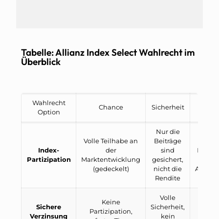
Tabelle: Allianz Index Select Wahlrecht im
Überblick
Wahlrecht
Für
Chance
Sicherheit
Option
geei
Nur die
Volle Teilhabe an
Beiträge
Ju
Index-
der
sind
Mensc
Partizipation
Marktentwicklung
gesichert,
la
(gedeckelt)
nicht die
Anlage
Rendite
Volle
Risik
Keine
Sichere
Sicherheit,
Anleg
Partizipation,
Verzinsung
kein
unsi