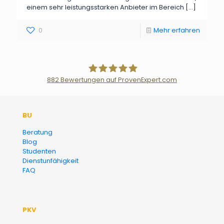
einem sehr leistungsstarken Anbieter im Bereich
[…]
0
Mehr erfahren
882
Bewertungen auf ProvenExpert.com
Der Fairsicherungsladen GmbH
BU
Versicherungsmakler und
Beratung
Blog
Finanzberater Karlsruhe
Studenten
Dienstunfähigkeit
FAQ
PKV