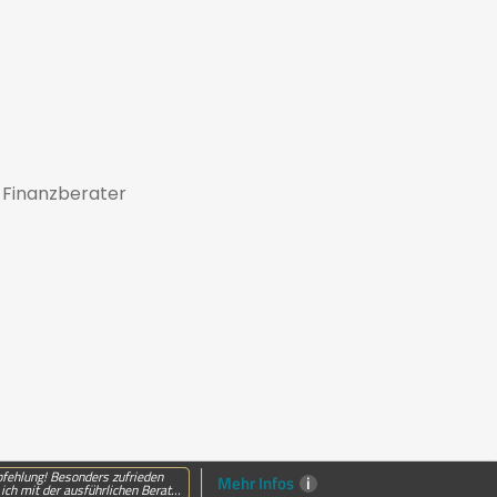
 Finanzberater
fehlung! Besonders zufrieden
Mehr Infos
i
ich mit der ausführlichen Berat...