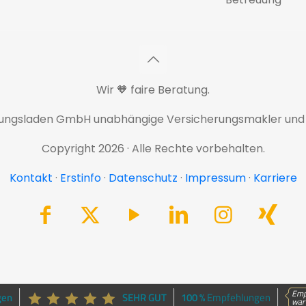
Wir 🧡 faire Beratung.
rungsladen GmbH unabhängige Versicherungsmakler und
Copyright 2026 · Alle Rechte vorbehalten.
Kontakt
·
Erstinfo
·
Datenschutz
·
Impressum
·
Karriere
Emp
gen
SEHR GUT
100 %
Empfehlungen
war 