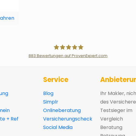
fahren
883
Bewertungen auf ProvenExpert.com
Der Fairsicherungsladen GmbH Ver
Service
Anbieteru
ung
Blog
Ihr Makler, nic
Simplr
des Versichere
mein
Onlineberatung
Testsieger im
e + Ref
Versicherungscheck
Vergleich
Social Media
Beratung
Betreuung