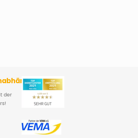
sicherungsmakler und Finanzberater Karlsruhe
nabhängig
ht der
rs!