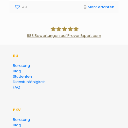
49
Mehr erfahren
883
Bewertungen auf ProvenExpert.com
Der Fairsicherungsladen GmbH
BU
Versicherungsmakler und
Beratung
Blog
Finanzberater Karlsruhe
Studenten
Dienstunfähigkeit
FAQ
PKV
Beratung
Blog