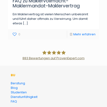
FAQ zu Maklervollmacht-
Maklermandat-Maklervertrag
Ein Maklervertrag ist vielen Menschen unbekannt
und führt daher oftmals zu Verwirrung. Um damit
etwas
[…]
0
Mehr erfahren
883
Bewertungen auf ProvenExpert.com
Der Fairsicherungsladen GmbH
BU
Versicherungsmakler und
Beratung
Blog
Finanzberater Karlsruhe
Studenten
Dienstunfähigkeit
FAQ