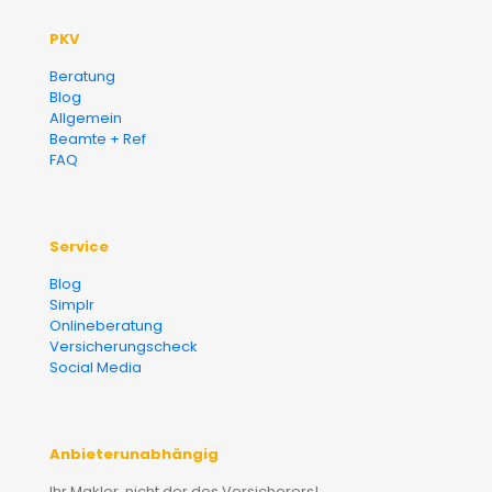
PKV
Beratung
Blog
Allgemein
Beamte + Ref
FAQ
Service
Blog
Simplr
Onlineberatung
Versicherungscheck
Social Media
Anbieterunabhängig
Ihr Makler, nicht der des Versicherers!